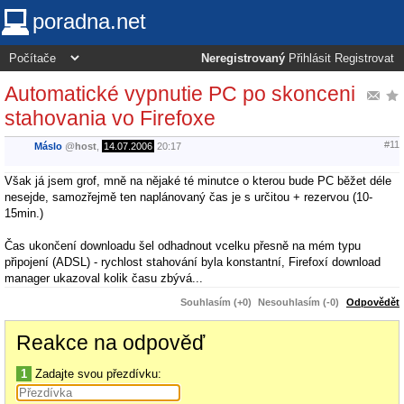
poradna.net
Neregistrovaný
Přihlásit
Registrovat
Automatické vypnutie PC po skonceni
stahovania vo Firefoxe
#11
Máslo
@
host
,
14.07.2006
20:17
Však já jsem grof, mně na nějaké té minutce o kterou bude PC běžet déle
nesejde, samozřejmě ten naplánovaný čas je s určitou + rezervou (10-
15min.)
Čas ukončení downloadu šel odhadnout vcelku přesně na mém typu
připojení (ADSL) - rychlost stahování byla konstantní, Firefoxí download
manager ukazoval kolik času zbývá...
Souhlasím (+0)
Nesouhlasím (-0)
Odpovědět
Reakce na odpověď
1
Zadajte svou přezdívku: