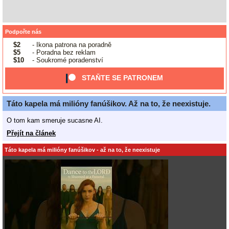
Podpořte nás
$2
- Ikona patrona na poradně
$5
- Poradna bez reklam
$10
- Soukromé poradenství
STAŇTE SE PATRONEM
Táto kapela má milióny fanúšikov. Až na to, že neexistuje.
O tom kam smeruje sucasne AI.
Přejít na článek
Táto kapela má milióny fanúšikov - až na to, že neexistuje