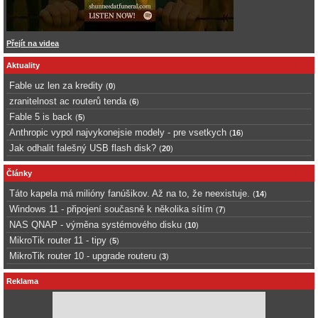
Přejít na videa
Aktuality
Fable uz len za kredity
(
0
)
zranitelnost ac routerů tenda
(
6
)
Fable 5 is back
(
5
)
Anthropic vypol najvykonejsie modely - pre vsetkych
(
16
)
Jak odhalit falešný USB flash disk?
(
20
)
Články
Táto kapela má milióny fanúšikov. Až na to, že neexistuje.
(
14
)
Windows 11 - připojení současně k několika sítím
(
7
)
NAS QNAP - výměna systémového disku
(
10
)
MikroTik router 11 - tipy
(
5
)
MikroTik router 10 - upgrade routeru
(
3
)
Reklama