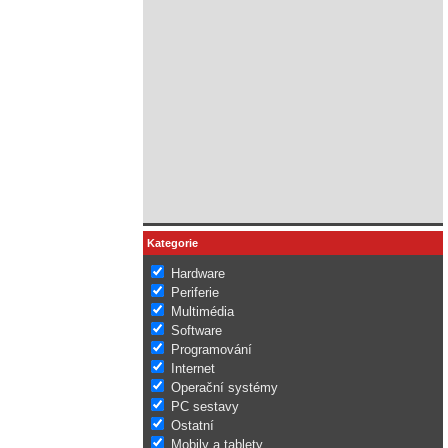
Kategorie
Hardware
Periferie
Multimédia
Software
Programování
Internet
Operační systémy
PC sestavy
Ostatní
Mobily a tablety