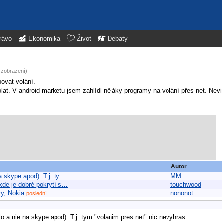
rávo
Ekonomika
Život
Debaty
 zobrazení)
povat volání.
lat. V android marketu jsem zahlídl nějáky programy na volání přes net. Nevit
Autor
na skype apod). T.j. ty…
MM..
 kde je dobré pokrytí s…
touchwood
ry, Nokia
nononot
poslední
slo a nie na skype apod). T.j. tym "volanim pres net" nic nevyhras.