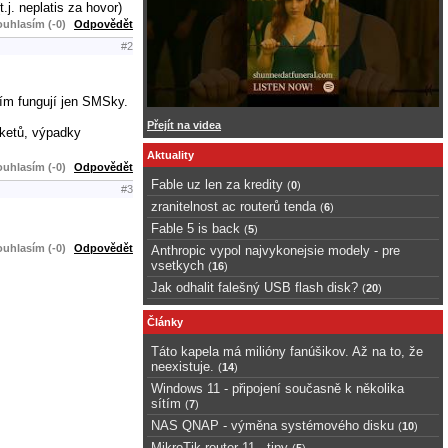
.j. neplatis za hovor)
uhlasím (-0)
Odpovědět
#2
tím fungují jen SMSky.
Přejít na videa
aketů, výpadky
Aktuality
uhlasím (-0)
Odpovědět
Fable uz len za kredity
(
0
)
#3
zranitelnost ac routerů tenda
(
6
)
Fable 5 is back
(
5
)
uhlasím (-0)
Odpovědět
Anthropic vypol najvykonejsie modely - pre
vsetkych
(
16
)
Jak odhalit falešný USB flash disk?
(
20
)
Články
Táto kapela má milióny fanúšikov. Až na to, že
neexistuje.
(
14
)
Windows 11 - připojení současně k několika
sítím
(
7
)
NAS QNAP - výměna systémového disku
(
10
)
MikroTik router 11 - tipy
(
5
)