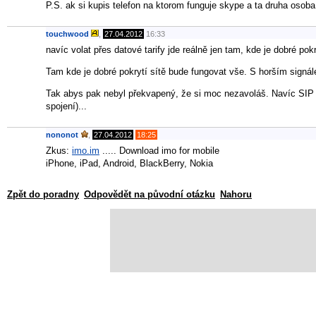
P.S. ak si kupis telefon na ktorom funguje skype a ta druha osoba 
touchwood
,
27.04.2012
16:33
navíc volat přes datové tarify jde reálně jen tam, kde je dobré pokr
Tam kde je dobré pokrytí sítě bude fungovat vše. S horším signá
Tak abys pak nebyl překvapený, že si moc nezavoláš. Navíc SIP s
spojení)...
nononot
,
27.04.2012
18:25
Zkus:
imo.im
..... Download imo for mobile
iPhone, iPad, Android, BlackBerry, Nokia
Zpět do poradny
Odpovědět na původní otázku
Nahoru