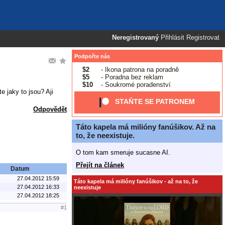
Neregistrovaný
Přihlásit
Registrovat
Podpořte nás
$2
- Ikona patrona na poradně
$5
- Poradna bez reklam
$10
- Soukromé poradenství
e jaky to jsou? Aji
STAŇTE SE PATRONEM
Odpovědět
Táto kapela má milióny fanúšikov. Až na
to, že neexistuje.
O tom kam smeruje sucasne AI.
Přejít na článek
Datum
27.04.2012 15:59
Táto kapela má milióny fanúšikov - až na to, že
27.04.2012 16:33
neexistuje
27.04.2012 18:25
#1