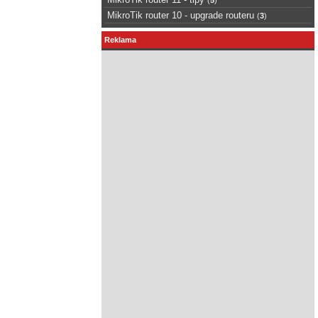
MikroTik router 10 - upgrade routeru
(
3
)
Reklama