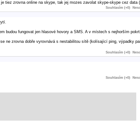
je tiez zrovna online na skype, tak jej mozes zavolat skype-skype cez data (t
Souhlasím (+0)
Neso
ytí.
lem budou fungovat jen hlasové hovory a SMS. A v místech s nejhorším pokr
e ne zrovna dobře vyrovnává s nestabilitou sítě (kolísající ping, výpadky p
Souhlasím (+0)
Neso
Souhlasím (+0)
Neso