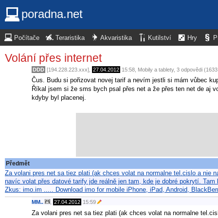
poradna.net
Počítače
Teraristika
Akvaristika
Kutilství
Hry
P
Volání přes internet
DDD
[194.228.223.xxx],
27.04.2012
15:58
,
Mobily a tablety
, 3 odpovědi (1633
Čus. Budu si pořizovat novej tarif a nevím jestli si mám vůbec ku
Říkal jsem si že sms bych psal přes net a že přes ten net de aj vo
kdyby byl placenej.
Předmět
Za volani pres net sa tiez plati (ak chces volat na normalne tel.cislo a nie 
navíc volat přes datové tarify jde reálně jen tam, kde je dobré pokrytí. Tam
Zkus: imo.im ..... Download imo for mobile iPhone, iPad, Android, BlackBer
MM..
,
27.04.2012
15:59
Za volani pres net sa tiez plati (ak chces volat na normalne tel.ci