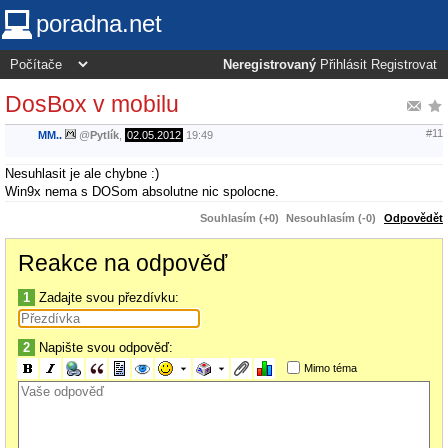
poradna.net
Neregistrovaný
Přihlásit
Registrovat
DosBox v mobilu
#11
MM..
@
Pytlík
,
02.05.2012
19:49
Nesuhlasit je ale chybne :)
Win9x nema s DOSom absolutne nic spolocne.
Souhlasím (+0)
Nesouhlasím (-0)
Odpovědět
Reakce na odpověď
1
Zadajte svou přezdívku:
2
Napište svou odpověď:
Mimo téma