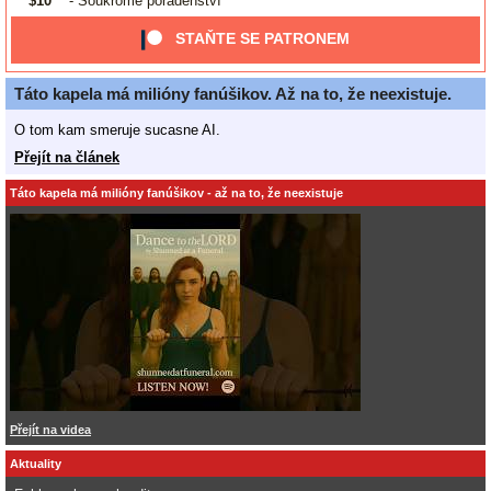
$10
- Soukromé poradenství
STAŇTE SE PATRONEM
Táto kapela má milióny fanúšikov. Až na to, že neexistuje.
O tom kam smeruje sucasne AI.
Přejít na článek
Táto kapela má milióny fanúšikov - až na to, že neexistuje
Přejít na videa
Aktuality