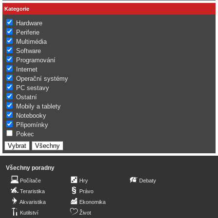
Kategorie
Hardware
Periferie
Multimédia
Software
Programování
Internet
Operační systémy
PC sestavy
Ostatní
Mobily a tablety
Notebooky
Připomínky
Pokec
Všechny poradny
Počítače
Hry
Debaty
Teraristika
Právo
Akvaristika
Ekonomika
Kutilství
Život