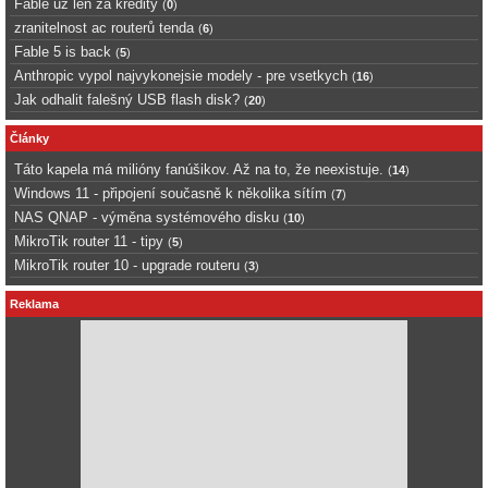
Fable uz len za kredity
(
0
)
zranitelnost ac routerů tenda
(
6
)
Fable 5 is back
(
5
)
Anthropic vypol najvykonejsie modely - pre vsetkych
(
16
)
Jak odhalit falešný USB flash disk?
(
20
)
Články
Táto kapela má milióny fanúšikov. Až na to, že neexistuje.
(
14
)
Windows 11 - připojení současně k několika sítím
(
7
)
NAS QNAP - výměna systémového disku
(
10
)
MikroTik router 11 - tipy
(
5
)
MikroTik router 10 - upgrade routeru
(
3
)
Reklama