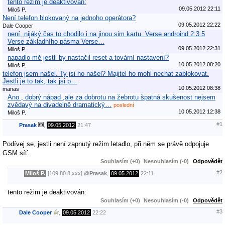
tento režim je deaktivován:
09.05.2012 22:11
Miloš P.
Není telefon blokovaný na jednoho operátora?
09.05.2012 22:22
Dale Cooper
není ,nijáký čas to chodilo i na jinou sim kartu. Verse androind 2:3.5
Verse základního pásma Verse…
09.05.2012 22:31
Miloš P.
napadlo mě jestli by nastačil reset a tovární nastavení?
10.05.2012 08:20
Miloš P.
telefon jsem našel. Ty jsi ho našel? Majitel ho mohl nechat zablokovat.
Jestli je to tak, tak jsi p…
10.05.2012 08:38
manas
Ano , dobrý nápad ,ale za dobrotu na žebrotu špatná skušenost nejsem
zvědavý na divadelně dramatický…
poslední
10.05.2012 12:38
Miloš P.
#1
Prasak
,
09.05.2012
21:47
Podívej se, jestli není zapnutý režim letadlo, při něm se právě odpojuje
GSM síť.
Souhlasím (+0)
Nesouhlasím (-0)
Odpovědět
#2
Miloš P.
[109.80.8.xxx]
@
Prasak
,
09.05.2012
22:11
tento režim je deaktivován:
Souhlasím (+0)
Nesouhlasím (-0)
Odpovědět
#3
Dale Cooper
,
09.05.2012
22:22