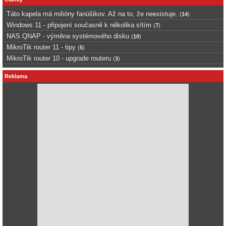
Táto kapela má milióny fanúšikov. Až na to, že neexistuje.
(
14
)
Windows 11 - připojení současně k několika sítím
(
7
)
NAS QNAP - výměna systémového disku
(
10
)
MikroTik router 11 - tipy
(
5
)
MikroTik router 10 - upgrade routeru
(
3
)
Reklama