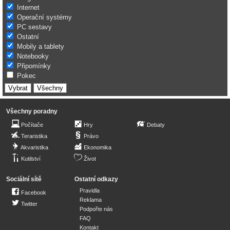
Internet
Operační systémy
PC sestavy
Ostatní
Mobily a tablety
Notebooky
Připomínky
Pokec
Všechny poradny
Počítače
Hry
Debaty
Teraristika
Právo
Akvaristika
Ekonomika
Kutilství
Život
Sociální sítě
Ostatní odkazy
Pravidla
Facebook
Reklama
Twitter
Podpořte nás
FAQ
Kontakt