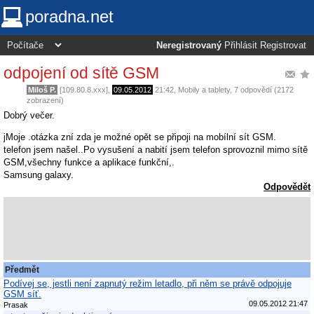
poradna.net
Neregistrovaný
Přihlásit
Registrovat
odpojení od sítě GSM
Miloš P.
[109.80.8.xxx],
09.05.2012
21:42
,
Mobily a tablety
, 7 odpovědí (2172
zobrazení)
Dobrý večer.
jMoje .otázka zní zda je možné opět se připoji na mobílní sít GSM.
telefon jsem našel..Po vysušení a nabití jsem telefon sprovoznil mimo sítě
GSM,všechny funkce a aplikace funkční,.
Samsung galaxy.
Odpovědět
Předmět
Podívej se, jestli není zapnutý režim letadlo, při něm se právě odpojuje
GSM síť.
09.05.2012 21:47
Prasak