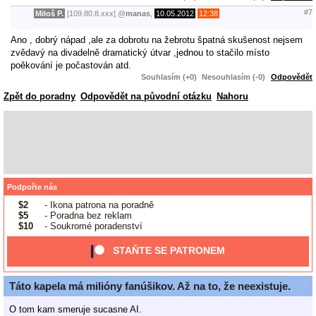
#7
Miloš P.
[109.80.8.xxx]
@
manas
,
10.05.2012
12:38
Ano , dobrý nápad ,ale za dobrotu na žebrotu špatná skušenost nejsem
zvědavý na divadelně dramatický útvar ,jednou to stačilo místo
poěkování je počastován atd.
Souhlasím (+0)
Nesouhlasím (-0)
Odpovědět
Zpět do poradny
Odpovědět na původní otázku
Nahoru
Podpořte nás
$2
- Ikona patrona na poradně
$5
- Poradna bez reklam
$10
- Soukromé poradenství
STAŇTE SE PATRONEM
Táto kapela má milióny fanúšikov. Až na to, že neexistuje.
O tom kam smeruje sucasne AI.