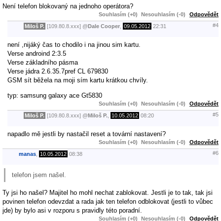
Není telefon blokovaný na jednoho operátora?
Souhlasím (+0)
Nesouhlasím (-0)
Odpovědět
#4
Miloš P.
[109.80.8.xxx]
@
Dale Cooper
,
09.05.2012
22:31
není ,nijáký čas to chodilo i na jinou sim kartu.
Verse androind 2:3.5
Verse základního pásma
Verse jádra 2.6.35.7pref CL 679830
GSM sít běžela na moji sím kartu krátkou chvíly.
typ: samsung galaxy ace Gt5830
Souhlasím (+0)
Nesouhlasím (-0)
Odpovědět
#5
Miloš P.
[109.80.8.xxx]
@
Miloš P.
,
10.05.2012
08:20
napadlo mě jestli by nastačil reset a tovární nastavení?
Souhlasím (+0)
Nesouhlasím (-0)
Odpovědět
#6
manas
,
10.05.2012
08:38
telefon jsem našel.
Ty jsi ho našel? Majitel ho mohl nechat zablokovat. Jestli je to tak, tak jsi
povinen telefon odevzdat a rada jak ten telefon odblokovat (jestli to vůbec
jde) by bylo asi v rozporu s pravidly této poradní.
Souhlasím (+0)
Nesouhlasím (-0)
Odpovědět