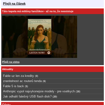
Přejít na článek
Táto kapela má milióny fanúšikov - až na to, že neexistuje
Přejít na videa
Aktuality
Fable uz len za kredity
(
0
)
zranitelnost ac routerů tenda
(
6
)
Fable 5 is back
(
5
)
Anthropic vypol najvykonejsie modely - pre vsetkych
(
16
)
Jak odhalit falešný USB flash disk?
(
20
)
Články