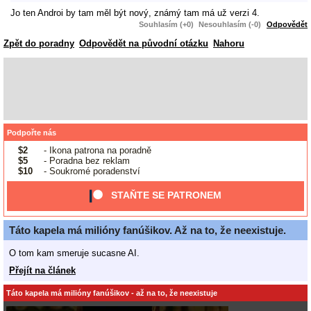
Jo ten Androi by tam měl být nový, známý tam má už verzi 4.
Souhlasím (+0)
Nesouhlasím (-0)
Odpovědět
Zpět do poradny
Odpovědět na původní otázku
Nahoru
Podpořte nás
$2
- Ikona patrona na poradně
$5
- Poradna bez reklam
$10
- Soukromé poradenství
STAŇTE SE PATRONEM
Táto kapela má milióny fanúšikov. Až na to, že neexistuje.
O tom kam smeruje sucasne AI.
Přejít na článek
Táto kapela má milióny fanúšikov - až na to, že neexistuje