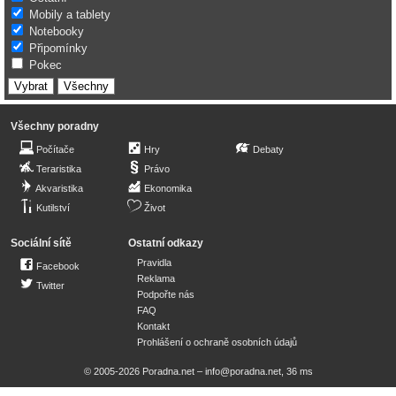
Mobily a tablety
Notebooky
Připomínky
Pokec
Všechny poradny
Počítače
Hry
Debaty
Teraristika
Právo
Akvaristika
Ekonomika
Kutilství
Život
Sociální sítě
Ostatní odkazy
Pravidla
Facebook
Reklama
Twitter
Podpořte nás
FAQ
Kontakt
Prohlášení o ochraně osobních údajů
© 2005-2026 Poradna.net –
info@poradna.net
,
36 ms