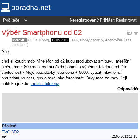
poradna.net
Neregistrovaný
Přihlásit
Registrovat
Výběr Smartphonu od 02
Marek01
[85.13.91.xxx],
12.05.2012
11:06
,
Mobily a tablety
, 4 odpovědi (1133
zobrazení)
Ahoj,
chci si koupit mobilní telefon od o2 budu prodlužovat smlouvu, měsíční
plnění mám 800 mohl by mi někdo poradit s výběrem telefonu od této
společnosti? Moje požadavky jsou cena +-5000, využití hlavně na
brouzdání po netu, gps a také jako fotoaparát. Díky moc za rady. Jeji
nabídka je zde:
mobilni-telefony
Odpovědět
Předmět
EVO 3D?
12.05.2012 11:15
i8k