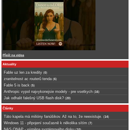
Přejít na videa
Aktuality
Fable uz len za kredity
(
0
)
zranitelnost ac routerů tenda
(
6
)
Fable 5 is back
(
5
)
Anthropic vypol najvykonejsie modely - pre vsetkych
(
16
)
Jak odhalit falešný USB flash disk?
(
20
)
Články
Táto kapela má milióny fanúšikov. Až na to, že neexistuje.
(
14
)
Windows 11 - připojení současně k několika sítím
(
7
)
NAS QNAP - výměna systémového disku
(
10
)