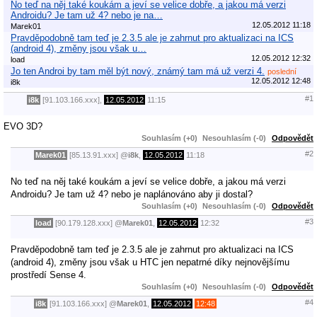
No teď na něj také koukám a jeví se velice dobře, a jakou má verzi
Androidu? Je tam už 4? nebo je na…
12.05.2012 11:18
Marek01
Pravděpodobně tam teď je 2.3.5 ale je zahrnut pro aktualizaci na ICS
(android 4), změny jsou však u…
12.05.2012 12:32
load
Jo ten Androi by tam měl být nový, známý tam má už verzi 4.
poslední
12.05.2012 12:48
i8k
#1
i8k
[91.103.166.xxx],
12.05.2012
11:15
EVO 3D?
Souhlasím (+0)
Nesouhlasím (-0)
Odpovědět
#2
Marek01
[85.13.91.xxx]
@
i8k
,
12.05.2012
11:18
No teď na něj také koukám a jeví se velice dobře, a jakou má verzi
Androidu? Je tam už 4? nebo je naplánováno aby ji dostal?
Souhlasím (+0)
Nesouhlasím (-0)
Odpovědět
#3
load
[90.179.128.xxx]
@
Marek01
,
12.05.2012
12:32
Pravděpodobně tam teď je 2.3.5 ale je zahrnut pro aktualizaci na ICS
(android 4), změny jsou však u HTC jen nepatrné díky nejnovějšímu
prostředí Sense 4.
Souhlasím (+0)
Nesouhlasím (-0)
Odpovědět
#4
i8k
[91.103.166.xxx]
@
Marek01
,
12.05.2012
12:48