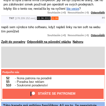
kdysi tu byla známá firma compelson: její sw byl zbytečně drahý, tak ho
pro zálohování simek používali jen operátoři ve svých prodejnách.
kdyby šlo o tento sw, nestačila by na vyčtení
lite verze
?
Souhlasím (+0)
Nesouhlasím (-0)
Odpovědět
#4
TNT
[178.209.152.xxx],
01.06.2012
11:06
napiš sem výrobce toho softwaru, když najdeš linky na ten soft na webu
tím pomůžeš
Souhlasím (+0)
Nesouhlasím (-0)
Odpovědět
Zpět do poradny
Odpovědět na původní otázku
Nahoru
Podpořte nás
$2
- Ikona patrona na poradně
$5
- Poradna bez reklam
$10
- Soukromé poradenství
STAŇTE SE PATRONEM
Táto kapela má milióny fanúšikov. Až na to, že neexistuje.