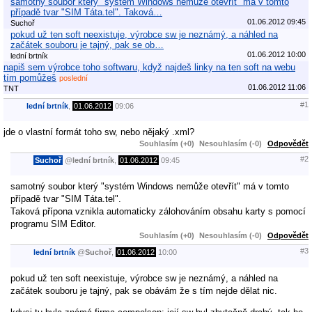
samotný soubor který "systém Windows nemůže otevřít" má v tomto
případě tvar "SIM Táta.tel". Taková…
01.06.2012 09:45
Suchoř
pokud už ten soft neexistuje, výrobce sw je neznámý, a náhled na
začátek souboru je tajný, pak se ob…
01.06.2012 10:00
lední brtník
napiš sem výrobce toho softwaru, když najdeš linky na ten soft na webu
tím pomůžeš
poslední
01.06.2012 11:06
TNT
#1
lední brtník
,
01.06.2012
09:06
jde o vlastní formát toho sw, nebo nějaký .xml?
Souhlasím (+0)
Nesouhlasím (-0)
Odpovědět
#2
Suchoř
@
lední brtník
,
01.06.2012
09:45
samotný soubor který "systém Windows nemůže otevřít" má v tomto
případě tvar "SIM Táta.tel".
Taková přípona vznikla automaticky zálohováním obsahu karty s pomocí
programu SIM Editor.
Souhlasím (+0)
Nesouhlasím (-0)
Odpovědět
#3
lední brtník
@
Suchoř
,
01.06.2012
10:00
pokud už ten soft neexistuje, výrobce sw je neznámý, a náhled na
začátek souboru je tajný, pak se obávám že s tím nejde dělat nic.