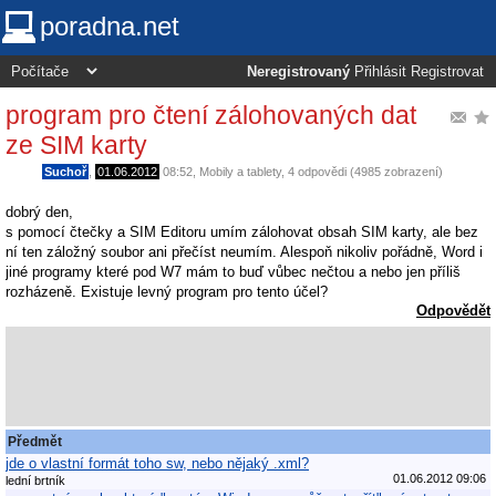
poradna.net
Neregistrovaný
Přihlásit
Registrovat
program pro čtení zálohovaných dat
ze SIM karty
Suchoř
,
01.06.2012
08:52
,
Mobily a tablety
, 4 odpovědi (4985 zobrazení)
dobrý den,
s pomocí čtečky a SIM Editoru umím zálohovat obsah SIM karty, ale bez
ní ten záložný soubor ani přečíst neumím. Alespoň nikoliv pořádně, Word i
jiné programy které pod W7 mám to buď vůbec nečtou a nebo jen příliš
rozházeně. Existuje levný program pro tento účel?
Odpovědět
Předmět
jde o vlastní formát toho sw, nebo nějaký .xml?
01.06.2012 09:06
lední brtník