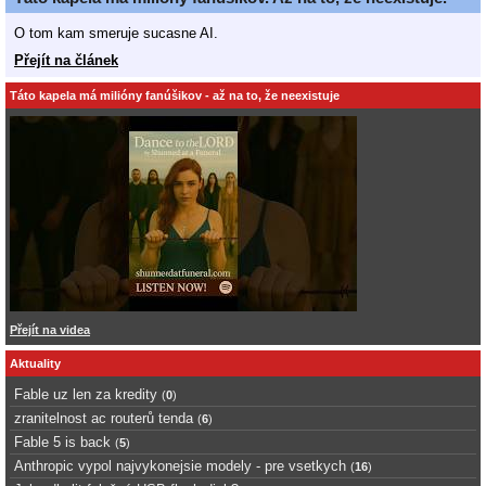
O tom kam smeruje sucasne AI.
Přejít na článek
Táto kapela má milióny fanúšikov - až na to, že neexistuje
Přejít na videa
Aktuality
Fable uz len za kredity
(
0
)
zranitelnost ac routerů tenda
(
6
)
Fable 5 is back
(
5
)
Anthropic vypol najvykonejsie modely - pre vsetkych
(
16
)