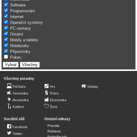
Software
Programování
Internet
Operační systémy
PC sestavy
Ostatní
Mobily a tablety
Notebooky
Připomínky
Pokec
Všechny poradny
Počítače
Hry
Debaty
Teraristika
Právo
Akvaristika
Ekonomika
Kutilství
Život
Sociální sítě
Ostatní odkazy
Pravidla
Facebook
Reklama
Twitter
Podpořte nás