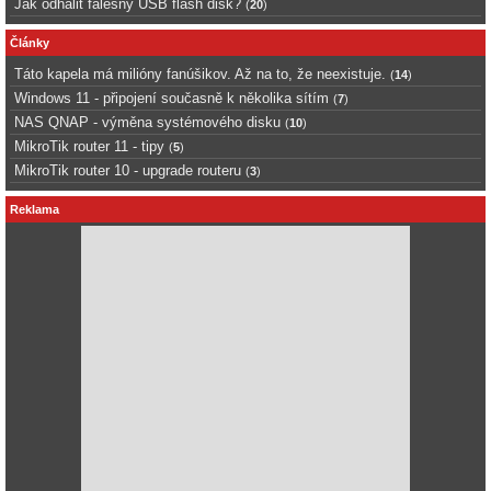
Jak odhalit falešný USB flash disk?
(
20
)
Články
Táto kapela má milióny fanúšikov. Až na to, že neexistuje.
(
14
)
Windows 11 - připojení současně k několika sítím
(
7
)
NAS QNAP - výměna systémového disku
(
10
)
MikroTik router 11 - tipy
(
5
)
MikroTik router 10 - upgrade routeru
(
3
)
Reklama