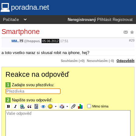
poradna.net
Neregistrovaný
Přihlásit
Registrovat
Smartphone
#29
MM..
@
hoppus
,
05.06.2012
17:51
a toto vsetko naraz si skusal robit na iphone, hej?
Souhlasím (+0)
Nesouhlasím (-0)
Odpovědět
Reakce na odpověď
1
Zadajte svou přezdívku:
2
Napište svou odpověď:
Mimo téma