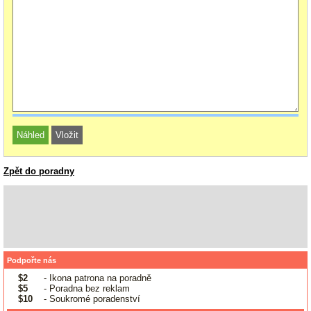
Zpět do poradny
Podpořte nás
$2
- Ikona patrona na poradně
$5
- Poradna bez reklam
$10
- Soukromé poradenství