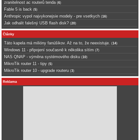
zranitelnost ac routerů tenda
(
6
)
Fable 5 is back
(
5
)
Anthropic vypol najvykonejsie modely - pre vsetkych
(
16
)
Jak odhalit falešný USB flash disk?
(
20
)
Články
Táto kapela má milióny fanúšikov. Až na to, že neexistuje.
(
14
)
Windows 11 - připojení současně k několika sítím
(
7
)
NAS QNAP - výměna systémového disku
(
10
)
MikroTik router 11 - tipy
(
5
)
MikroTik router 10 - upgrade routeru
(
3
)
Reklama