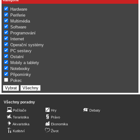
Hardware
Periferie
Multimédia
Software
Programování
Internet
Operační systémy
PC sestavy
Ostatní
Mobily a tablety
Notebooky
Připomínky
Pokec
Všechny poradny
Počítače
Hry
Debaty
Teraristika
Právo
Akvaristika
Ekonomika
Kutilství
Život