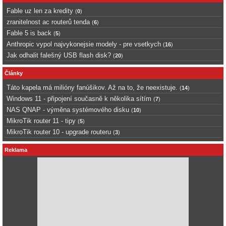
Fable uz len za kredity
(
0
)
zranitelnost ac routerů tenda
(
6
)
Fable 5 is back
(
5
)
Anthropic vypol najvykonejsie modely - pre vsetkych
(
16
)
Jak odhalit falešný USB flash disk?
(
20
)
Články
Táto kapela má milióny fanúšikov. Až na to, že neexistuje.
(
14
)
Windows 11 - připojení současně k několika sítím
(
7
)
NAS QNAP - výměna systémového disku
(
10
)
MikroTik router 11 - tipy
(
5
)
MikroTik router 10 - upgrade routeru
(
3
)
Reklama