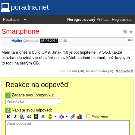
poradna.net
Neregistrovaný
Přihlásit
Registrovat
Smartphone
#40
Nigfire
@
hoppus
,
05.06.2012
19:30
Mám tam dnešní build CM9. Jinak 4.0 je pochopitelně i v SG3, takže
ukázka odpovídá víc chování nejnovějších android telefonů, než kdybych
to točil na starým GB.
Souhlasím (+0)
Nesouhlasím (-0)
Odpovědět
Reakce na odpověď
1
Zadajte svou přezdívku:
2
Napište svou odpověď:
Mimo téma