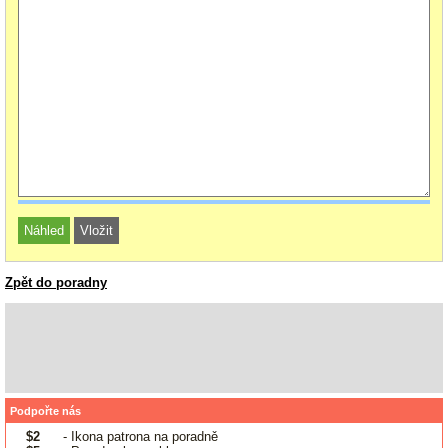
Zpět do poradny
Podpořte nás
$2
- Ikona patrona na poradně