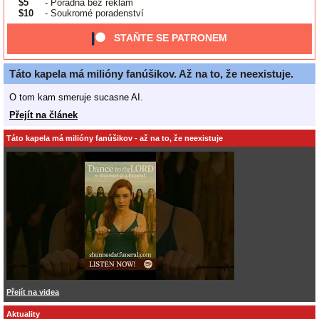
$5
- Poradna bez reklam
$10
- Soukromé poradenství
STAŇTE SE PATRONEM
Táto kapela má milióny fanúšikov. Až na to, že neexistuje.
O tom kam smeruje sucasne AI.
Přejít na článek
Táto kapela má milióny fanúšikov - až na to, že neexistuje
Přejít na videa
Aktuality