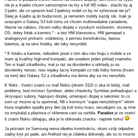
nie je a 4-jadro chcem samozrejme na hry a full HD video - stacilo by aj
2-jadro, ale co spravim ked 2-jadrovy mobil co by mi vyhovoval nie je?
Dalej je 4-jadro aj do buducnosti, ja nemenim mobily kazdy rok. Inak ja
uvazujem o Galaxy S3 koli tomu ze chcem multimedialne zariadenie,
hlavne na zabavu, chcem velky displej s vysokym rozlisenim, otvoreny
OS, dobry fotak a kameru * - a tiez HW klavesnicu, HW gamepad s
analogovymi prvkami, vodotesny, s pevnou konstrukciou, lepsou
bateriou, aj na ukor hrubky, ale taky nevyrobili.
* K fotaku a kamere, nebudem pisat o tom aku rolu hraju v mobile a ze
mam aj kvalitny high-end kompakt, ale uvediem jeden priklad znameho.
Ten si kupil zrkadlovku, mal ju raz na dovolenke a odvtedy ju na
dovolenky nenosi, nosi nejaky lacny kompakt co robi fotky horsie (trvam
na tom) ako Galaxy S2 a zrkadlovku ma doma aby sa mu nerozbila.
K Nokii - Vsetci znami co mali Nokiu (okrem 3110 ci aka to bola), mali
problemy, bud mrznuci Symbian, alebo chaoticky Symbian prehadzajuci a
skryvajuci subory, haprujuci displej, umierajuci dispej a nakoniec to co
som uz mozno aj tu spominal, N8 s kovovym "super-nerozbitnym" telom
ktora majitelke spadla prvy den (aj koli tomu tvaru, necudujem sa, aj mne
sa smykala) a plastova ci sklenena cast sa rozbila.
Paradox
je ze vsetci
ti znami Nokiu obhajuju, aka je to dokonala znacka - napriek tomu!
Ja priznam ze Samsung nema idealnu konstrukciu, skoro vzdy odpadne
zadny kryt po pade, ani Android nie je zdaleka dokonaly, ale su to mozno