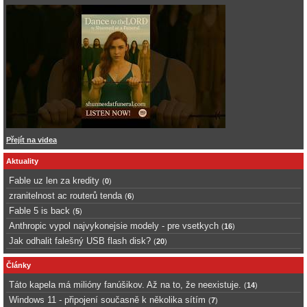
Přejít na videa
Aktuality
Fable uz len za kredity
(
0
)
zranitelnost ac routerů tenda
(
6
)
Fable 5 is back
(
5
)
Anthropic vypol najvykonejsie modely - pre vsetkych
(
16
)
Jak odhalit falešný USB flash disk?
(
20
)
Články
Táto kapela má milióny fanúšikov. Až na to, že neexistuje.
(
14
)
Windows 11 - připojení současně k několika sítím
(
7
)