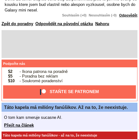
kousku ktere jsem bud vlastnil nebo alespon vyzkousel, osobne bych do
Galaxy mini nesel.
Souhlasím (+0)
Nesouhlasím (-0)
Odpovědět
Zpět do poradny
Odpovědět na původní otázku
Nahoru
Podpořte nás
$2
- Ikona patrona na poradně
$5
- Poradna bez reklam
$10
- Soukromé poradenství
STAŇTE SE PATRONEM
Táto kapela má milióny fanúšikov. Až na to, že neexistuje.
O tom kam smeruje sucasne AI.
Přejít na článek
Táto kapela má milióny fanúšikov - až na to, že neexistuje