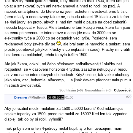
Tak rozbity mobil (jakože mobil, tedy hracku za max 1500, ktera umi jen
volat a smskovat) bych ani nereklamoval a hned to hodil po psoj. A
naopak smartphone, do ktereho uz jsem ochoten investovat pres 5 tisic
(sem mlady a nedotovany takze ne, nebudu utracet 15 klacku za telefon
se 4mi jadry jen proto, abych si nad tim mohl o pauze na obed zahonit)
nebudu kupovat v Tescu. Ale standardne tam kupuju veci, ktere tam jsou
za cenu primerenou te internetove a cena jde max do 3000 co se
elektroniky tyče a 2000 co se ostatnich veci tyče. Posledně jsem
reklamoval boty (světe div se
, ale bral sem je narychlo a tenkrat jsem
prostě potreboval jakykoli křusky v co nejkratšim čase). Prachy mi vratili
bez kecu na pokladně, tehda to bylo tuším 1500.
Ale jak řikam, cokoli, od čeho očekavam sofistikovanější služby než
rozpadnutí se v časovem horizontu 4 tydnu, zasadne nekupuju v Tescu
ani v no-name internetovych obchodech. Když online, tak velke obchody
jako alza, czc, bohemia, alfacomp, ... a jinak davam přednost nakupum u
mistnich živnostníků.
Souhlasím (+0)
Nesouhlasím (-0)
Odpovědět
#22
Dreamer
@
Migilenik
,
07.06.2012
01:00
Aky je rozdiel medzi mobilom za 1500 a 5000 korun? Ked reklamujes
nejake topanky za 1500, preco nie mobil za 1500? Ked len tak vypadne
displej, tak co by si robil, vyhodil?
Inak ja by som si ten 4-jadrovy mobil kupil, aj o tom uvazujem, mam