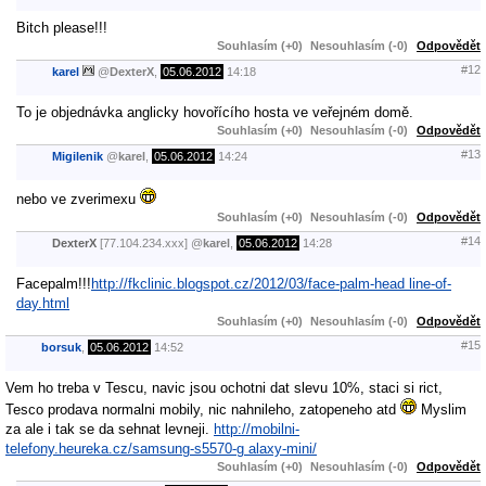
Bitch please!!!
Souhlasím (+0)
Nesouhlasím (-0)
Odpovědět
#12
karel
@
DexterX
,
05.06.2012
14:18
To je objednávka anglicky hovořícího hosta ve veřejném domě.
Souhlasím (+0)
Nesouhlasím (-0)
Odpovědět
#13
Migilenik
@
karel
,
05.06.2012
14:24
nebo ve zverimexu
Souhlasím (+0)
Nesouhlasím (-0)
Odpovědět
#14
DexterX
[77.104.234.xxx]
@
karel
,
05.06.2012
14:28
Facepalm!!!
http://fkclinic.blogspot.cz/2012/03/face-palm-head line-of-
day.html
Souhlasím (+0)
Nesouhlasím (-0)
Odpovědět
#15
borsuk
,
05.06.2012
14:52
Vem ho treba v Tescu, navic jsou ochotni dat slevu 10%, staci si rict,
Tesco prodava normalni mobily, nic nahnileho, zatopeneho atd
Myslim
za ale i tak se da sehnat levneji.
http://mobilni-
telefony.heureka.cz/samsung-s5570-g alaxy-mini/
Souhlasím (+0)
Nesouhlasím (-0)
Odpovědět