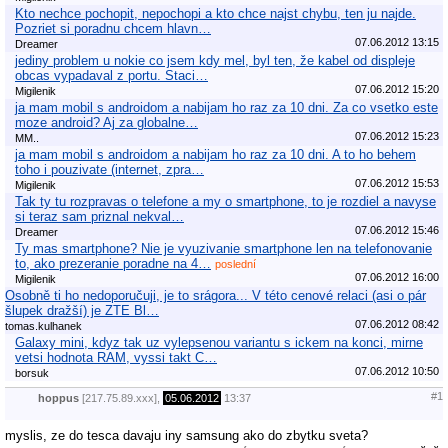
Kto nechce pochopit, nepochopi a kto chce najst chybu, ten ju najde.
Pozriet si poradnu chcem hlavn…
07.06.2012 13:15
Dreamer
jediny problem u nokie co jsem kdy mel, byl ten, že kabel od displeje
obcas vypadaval z portu. Staci…
07.06.2012 15:20
Migilenik
ja mam mobil s androidom a nabijam ho raz za 10 dni. Za co vsetko este
moze android? Aj za globalne…
07.06.2012 15:23
MM..
ja mam mobil s androidom a nabijam ho raz za 10 dni. A to ho behem
toho i pouzivate (internet, zpra…
07.06.2012 15:53
Migilenik
Tak ty tu rozpravas o telefone a my o smartphone, to je rozdiel a navyse
si teraz sam priznal nekval…
07.06.2012 15:46
Dreamer
Ty mas smartphone? Nie je vyuzivanie smartphone len na telefonovanie
to, ako prezeranie poradne na 4…
poslední
07.06.2012 16:00
Migilenik
Osobně ti ho nedoporučuji, je to srágora... V této cenové relaci (asi o pár
šlupek dražší) je ZTE Bl…
07.06.2012 08:42
tomas.kulhanek
Galaxy mini, kdyz tak uz vylepsenou variantu s ickem na konci, mirne
vetsi hodnota RAM, vyssi takt C…
07.06.2012 10:50
borsuk
#1
hoppus
[217.75.89.xxx],
05.06.2012
13:37
myslis, ze do tesca davaju iny samsung ako do zbytku sveta?