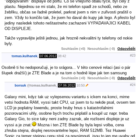
"odpojovanim" displaye od portu. Co se vnějšího obalu tyče, byl cely z
plastu. Nejednou se mi stalo, že mi telefon spadl ze schodů, nebo ze
žebřiku, občas se řadně proletel, parkrat jsem s nim v zuřivosti praštil o
zem. Vždy to končilo tak, že jsem ho daval do kupy jak lego. A přesto byl
jediny nasledek tohoto neštastneho zachazeni VYPADAVAJICI KABEL
OD DISPLEJE.
Takže vypravějte ještě jednou, jak hrozně nekvalitni ty telefony od nokie
byly.
Souhlasím (+0)
Nesouhlasím (-0)
Odpovědět
#23
tomas.kulhanek
,
07.06.2012
08:42
Osobně ti ho nedoporučuji, je to srágora... V této cenové relaci (asi o pár
šlupek dražší) je ZTE Blade a je na tom o hodně lépe jak ten samsung
Souhlasím (+0)
Nesouhlasím (-0)
Odpovědět
#24
borsuk
@
tomas.kulhanek
,
07.06.2012
10:50
Galaxy mini, kdyz tak uz vylepsenou variantu s ickem na konci, mirne
vetsi hodnota RAM, vyssi takt CPU, uz jsem to tu nekde psal, ovsem ten
LCD je poplatny lowendu, proste hruby hnus s katastrofalnimi
pozorovacimi uhly, osobne bych trochu priplatil a koupil uz napr. treba
Galaxy Gio, to sice taky neni zadny zazrak, ale rozliseni displeje je uz
vyssi a je znat.
Mozna i ten ZTE Blade by byla lepsi volba, cena
zhruba stejna, displej nesrovantelne lepsi, RAM 512MB. Tez Huawei
Sonic za temer stejnou cenu stoji za povsimnuti, jsou to jen me uvahy od