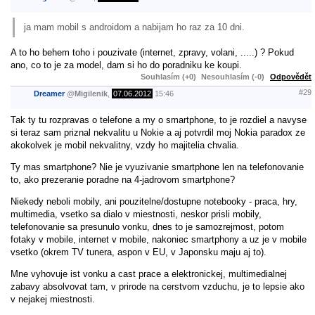
ja mam mobil s androidom a nabijam ho raz za 10 dni.
A to ho behem toho i pouzivate (internet, zpravy, volani, .....) ? Pokud
ano, co to je za model, dam si ho do poradniku ke koupi.
Souhlasím (+0)
Nesouhlasím (-0)
Odpovědět
#29
Dreamer
@
Migilenik
,
07.06.2012
15:46
Tak ty tu rozpravas o telefone a my o smartphone, to je rozdiel a navyse
si teraz sam priznal nekvalitu u Nokie a aj potvrdil moj Nokia paradox ze
akokolvek je mobil nekvalitny, vzdy ho majitelia chvalia.
Ty mas smartphone? Nie je vyuzivanie smartphone len na telefonovanie
to, ako prezeranie poradne na 4-jadrovom smartphone?
Niekedy neboli mobily, ani pouzitelne/dostupne notebooky - praca, hry,
multimedia, vsetko sa dialo v miestnosti, neskor prisli mobily,
telefonovanie sa presunulo vonku, dnes to je samozrejmost, potom
fotaky v mobile, internet v mobile, nakoniec smartphony a uz je v mobile
vsetko (okrem TV tunera, aspon v EU, v Japonsku maju aj to).
Mne vyhovuje ist vonku a cast prace a elektronickej, multimedialnej
zabavy absolvovat tam, v prirode na cerstvom vzduchu, je to lepsie ako
v nejakej miestnosti.