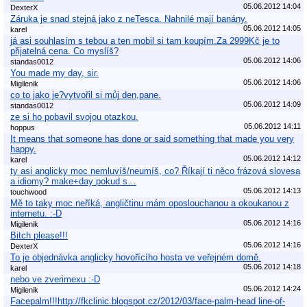
05.06.2012 14:04
DexterX
Záruka je snad stejná jako z neTesca. Nahnilé mají banány.
05.06.2012 14:05
karel
já asi souhlasím s tebou a ten mobil si tam koupím.Za 2999Kč je to
přijatelná cena. Co myslíš?
05.06.2012 14:06
standas0012
You made my day, sir.
05.06.2012 14:06
Migilenik
co to jako je?vytvořil si můj den,pane.
05.06.2012 14:09
standas0012
ze si ho pobavil svojou otazkou.
05.06.2012 14:11
hoppus
It means that someone has done or said something that made you very
happy.
05.06.2012 14:12
karel
ty asi anglicky moc nemluvíš/neumíš, co? Říkají ti něco frázová slovesa
a idiomy? make+day pokud s…
05.06.2012 14:13
touchwood
Mě to taky moc neříká, angličtinu mám oposlouchanou a okoukanou z
internetu. :-D
05.06.2012 14:16
Migilenik
Bitch please!!!
05.06.2012 14:16
DexterX
To je objednávka anglicky hovořícího hosta ve veřejném domě.
05.06.2012 14:18
karel
nebo ve zverimexu :-D
05.06.2012 14:24
Migilenik
Facepalm!!!http://fkclinic.blogspot.cz/2012/03/face-palm-head line-of-