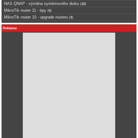
NAS QNAP - výměna systémového disku
(
10
)
MikroTik router 11 - tipy
(
5
)
MikroTik router 10 - upgrade routeru
(
3
)
Reklama