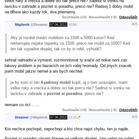
velke ruky a vrecka a dobre oci tak preco nie? Sadnut si vonku na
lavicku v zahrade a pozriet si poradnu, preco nie? Radsej 1 dobry mobil
na dlhsie ako kazdy rok, dva priemerny.
Souhlasím (+0)
Nesouhlasím (-0)
Odpovědět
#25
Migilenik
@
Dreamer
,
07.06.2012
10:56
Aky je rozdiel medzi mobilom za 1500 a 5000 korun? Ked
reklamujes nejake topanky za 1500, preco nie mobil za 1500? Ked
len tak vypadne displej, tak co by si robil, vyhodil?
sehnal nahradni a vymenil, rozmonntovat ty srače od nokie neni zas
takovy problem a po bazacich se jich valej hromady. Od jinych znacek
jsem mobil jakziv nemel a ani bych nechtel.
ja by som si ten
4-jadrovy mobil
kupil, aj o tom uvazujem, mam
velke ruky a vrecka a dobre oci tak preco nie? Sadnut si vonku na
lavicku v zahrade a
pozriet si poradnu
, preco nie?
nemam co rict ......
Souhlasím (+0)
Nesouhlasím (-0)
Odpovědět
#26
Dreamer
@
Migilenik
,
07.06.2012
13:15
Kto nechce pochopit, nepochopi a kto chce najst chybu, ten ju najde.
Pozriet si poradnu chcem hlavne na velkom displeji, tam velmi na vyber