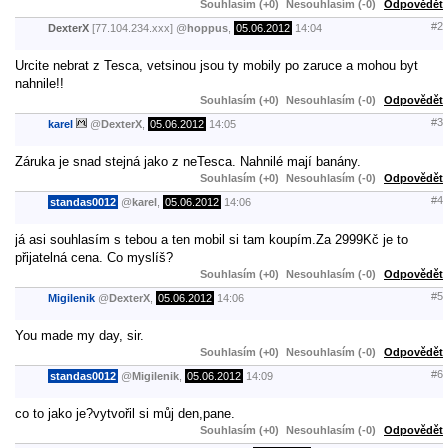
Souhlasím (+0)
Nesouhlasím (-0)
Odpovědět
#2
DexterX
[77.104.234.xxx]
@
hoppus
,
05.06.2012
14:04
Urcite nebrat z Tesca, vetsinou jsou ty mobily po zaruce a mohou byt
nahnile!!
Souhlasím (+0)
Nesouhlasím (-0)
Odpovědět
#3
karel
@
DexterX
,
05.06.2012
14:05
Záruka je snad stejná jako z neTesca. Nahnilé mají banány.
Souhlasím (+0)
Nesouhlasím (-0)
Odpovědět
#4
standas0012
@
karel
,
05.06.2012
14:06
já asi souhlasím s tebou a ten mobil si tam koupím.Za 2999Kč je to
přijatelná cena. Co myslíš?
Souhlasím (+0)
Nesouhlasím (-0)
Odpovědět
#5
Migilenik
@
DexterX
,
05.06.2012
14:06
You made my day, sir.
Souhlasím (+0)
Nesouhlasím (-0)
Odpovědět
#6
standas0012
@
Migilenik
,
05.06.2012
14:09
co to jako je?vytvořil si můj den,pane.
Souhlasím (+0)
Nesouhlasím (-0)
Odpovědět