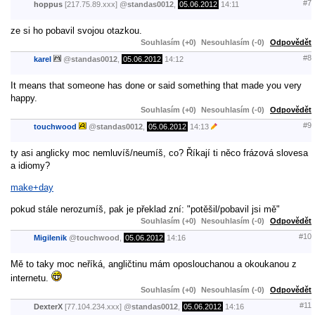
#7
hoppus
[217.75.89.xxx]
@
standas0012
,
05.06.2012
14:11
ze si ho pobavil svojou otazkou.
Souhlasím (+0)
Nesouhlasím (-0)
Odpovědět
#8
karel
@
standas0012
,
05.06.2012
14:12
It means that someone has done or said something that made you very
happy.
Souhlasím (+0)
Nesouhlasím (-0)
Odpovědět
#9
touchwood
@
standas0012
,
05.06.2012
14:13
ty asi anglicky moc nemluvíš/neumíš, co? Říkají ti něco frázová slovesa
a idiomy?
make+day
pokud stále nerozumíš, pak je překlad zní: "potěšil/pobavil jsi mě"
Souhlasím (+0)
Nesouhlasím (-0)
Odpovědět
#10
Migilenik
@
touchwood
,
05.06.2012
14:16
Mě to taky moc neříká, angličtinu mám oposlouchanou a okoukanou z
internetu.
Souhlasím (+0)
Nesouhlasím (-0)
Odpovědět
#11
DexterX
[77.104.234.xxx]
@
standas0012
,
05.06.2012
14:16