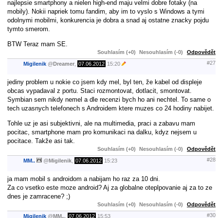
najlepsie smartphony a nielen high-end maju velmi dobre fotaky (na
mobily). Nokii napriek tomu fandim, aby im to vyslo s Windows a tymi
odolnymi mobilmi, konkurencia je dobra a snad aj ostatne znacky pojdu
tymto smerom.
BTW Teraz mam SE.
Souhlasím (+0)
Nesouhlasím (-0)
Odpovědět
#27
Migilenik
@
Dreamer
,
07.06.2012
15:20
jediny problem u nokie co jsem kdy mel, byl ten, že kabel od displeje
obcas vypadaval z portu. Staci rozmontovat, dotlacit, smontovat.
Symbian sem nikdy nemel a dle recenzi bych ho ani nechtel. To same o
tech uzasnych telefonech s Androidem ktere muzes co 24 hodiny nabijet.
Tohle uz je asi subjektivni, ale na multimedia, praci a zabavu mam
pocitac, smartphone mam pro komunikaci na dalku, kdyz nejsem u
pocitace. Takže asi tak.
Souhlasím (+0)
Nesouhlasím (-0)
Odpovědět
#28
MM..
@
Migilenik
,
07.06.2012
15:23
ja mam mobil s androidom a nabijam ho raz za 10 dni.
Za co vsetko este moze android? Aj za globalne oteplpovanie aj za to ze
dnes je zamracene? ;)
Souhlasím (+0)
Nesouhlasím (-0)
Odpovědět
#30
Migilenik
@
MM..
,
07.06.2012
15:53