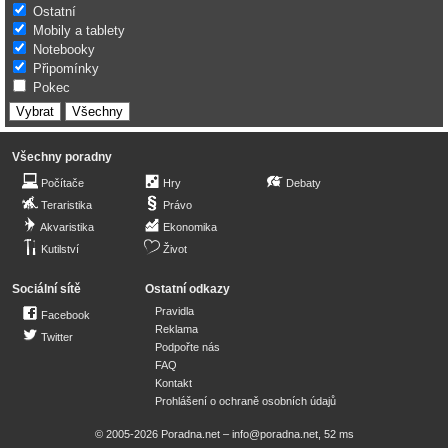
Ostatní
Mobily a tablety
Notebooky
Připomínky
Pokec
Všechny poradny
Počítače
Hry
Debaty
Teraristika
Právo
Akvaristika
Ekonomika
Kutilství
Život
Sociální sítě
Ostatní odkazy
Pravidla
Facebook
Reklama
Twitter
Podpořte nás
FAQ
Kontakt
Prohlášení o ochraně osobních údajů
© 2005-2026 Poradna.net –
info@poradna.net
,
52 ms