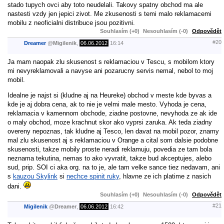
stado tupych ovci aby toto neudelali. Takovy spatny obchod ma ale
nastesti vzdy jen jepici zivot. Me zkusenosti s temi malo reklamacemi
mobilu z neoficialni distribuce jsou pozitivni.
Souhlasím (+0)
Nesouhlasím (-0)
Odpovědět
#20
Dreamer
@
Migilenik
,
06.06.2012
16:14
Ja mam naopak zlu skusenost s reklamaciou v Tescu, s mobilom ktory
mi nevyreklamovali a navyse ani pozarucny servis nemal, nebol to moj
mobil.
Idealne je najst si (kludne aj na Heureke) obchod v meste kde byvas a
kde je aj dobra cena, ak to nie je velmi male mesto. Vyhoda je cena,
reklamacia v kamennom obchode, ziadne postovne, nevyhoda ze ak ide
o maly obchod, moze krachnut skor ako vyprsi zaruka. Ak teda ziadny
overeny nepoznas, tak kludne aj Tesco, len davat na mobil pozor, znamy
mal zlu skusenost aj s reklamaciou v Orange a cital som dalsie podobne
skusenosti, takze mobily proste neradi reklamuju, povedia ze tam bola
neznama tekutina, nemas to ako vyvratit, takze bud akceptujes, alebo
sud, prip. SOI ci aka org. na to je, ale tam velke sance tiez nedavam, ani
s
kauzou Skylink
si
nechce spinit ruky
, hlavne ze ich platime z nasich
dani.
Souhlasím (+0)
Nesouhlasím (-0)
Odpovědět
#21
Migilenik
@
Dreamer
,
06.06.2012
16:42