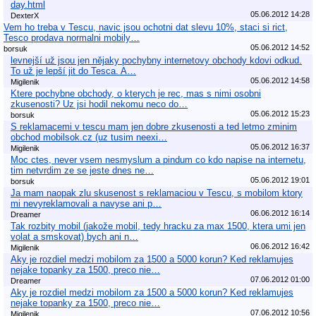
day.html
05.06.2012 14:28
DexterX
Vem ho treba v Tescu, navic jsou ochotni dat slevu 10%, staci si rict,
Tesco prodava normalni mobily…
05.06.2012 14:52
borsuk
levnejší už jsou jen nějaky pochybny internetovy obchody kdovi odkud.
To už je lepší jit do Tesca. A…
05.06.2012 14:58
Migilenik
Ktere pochybne obchody, o kterych je rec, mas s nimi osobni
zkusenosti? Uz jsi hodil nekomu neco do…
05.06.2012 15:23
borsuk
S reklamacemi v tescu mam jen dobre zkusenosti a ted letmo zminim
obchod mobilsok.cz (uz tusim neexi…
05.06.2012 16:37
Migilenik
Moc ctes, never vsem nesmyslum a pindum co kdo napise na internetu,
tim netvrdim ze se jeste dnes ne…
05.06.2012 19:01
borsuk
Ja mam naopak zlu skusenost s reklamaciou v Tescu, s mobilom ktory
mi nevyreklamovali a navyse ani p…
06.06.2012 16:14
Dreamer
Tak rozbity mobil (jakože mobil, tedy hracku za max 1500, ktera umi jen
volat a smskovat) bych ani n…
06.06.2012 16:42
Migilenik
Aky je rozdiel medzi mobilom za 1500 a 5000 korun? Ked reklamujes
nejake topanky za 1500, preco nie…
07.06.2012 01:00
Dreamer
Aky je rozdiel medzi mobilom za 1500 a 5000 korun? Ked reklamujes
nejake topanky za 1500, preco nie…
07.06.2012 10:56
Migilenik