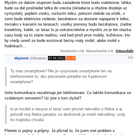
Myslim ze dalsim stupnom budu zariadenie ktore budu vodotesne, lahke,
bude sa dat poskladat telka do vrecka (skladacie a ohybne displeje uz
vymysleli), pojdem vonku, rozlozim telku, polozim niekde na stolik, v
zemi bude elektricke vedenie, bezdratovo sa dostane napajanie k telke,
rovnako v kaviarni na terasach, vsetky prenosy budu bezdratove, ziadne
konektory, kable, uz teraz to je uskutocnitelne a myslim ze je len otazka
casu kedy sa to stane realitou, ved ked prisli prve mobily, kufrikove, kto
by vtedy uveril ze bude existovat bezny maly mobil, alebo mobil v
hodinkach...
Souhlasím (+0)
Nesouhlasím (-0)
Odpovědět
#31
Migilenik
@
Dreamer
,
07.06.2012
16:00
Ty mas smartphone? Nie je vyuzivanie smartphone len na
telefonovanie to, ako prezeranie poradne na 4-jadrovom
smartphone?
Imho komunikace nezahrnuje jen telefonovani. Co takhle komunikace se
vzdalenym serverem? Uz jste o tom slyšel?
to je rozdiel a navyse si teraz sam priznal nekvalitu u Nokie a aj
potvrdil moj Nokia paradox ze akokolvek je mobil nekvalitny, vzdy
ho majitelia chvalia.
Pletete si pojmy a průjmy. Já přiznal to, že jsem mel problem s