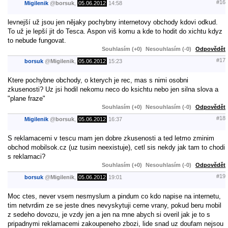
#16
Migilenik
@
borsuk
,
05.06.2012
14:58
levnejší už jsou jen nějaky pochybny internetovy obchody kdovi odkud.
To už je lepší jit do Tesca. Aspon viš komu a kde to hodit do xichtu kdyz
to nebude fungovat.
Souhlasím (+0)
Nesouhlasím (-0)
Odpovědět
#17
borsuk
@
Migilenik
,
05.06.2012
15:23
Ktere pochybne obchody, o kterych je rec, mas s nimi osobni
zkusenosti? Uz jsi hodil nekomu neco do ksichtu nebo jen silna slova a
"plane fraze"
Souhlasím (+0)
Nesouhlasím (-0)
Odpovědět
#18
Migilenik
@
borsuk
,
05.06.2012
16:37
S reklamacemi v tescu mam jen dobre zkusenosti a ted letmo zminim
obchod mobilsok.cz (uz tusim neexistuje), cetl sis nekdy jak tam to chodi
s reklamaci?
Souhlasím (+0)
Nesouhlasím (-0)
Odpovědět
#19
borsuk
@
Migilenik
,
05.06.2012
19:01
Moc ctes, never vsem nesmyslum a pindum co kdo napise na internetu,
tim netvrdim ze se jeste dnes nevyskytuji cerne vrany, pokud beru mobil
z sedeho dovozu, je vzdy jen a jen na mne abych si overil jak je to s
pripadnymi reklamacemi zakoupeneho zbozi, lide snad uz doufam nejsou