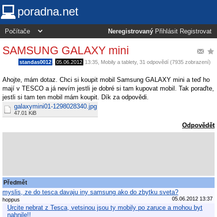
poradna.net
Neregistrovaný
Přihlásit
Registrovat
SAMSUNG GALAXY mini
standas0012
,
05.06.2012
13:35
,
Mobily a tablety
, 31 odpovědí (7935 zobrazení)
Ahojte, mám dotaz. Chci si koupit mobil Samsung GALAXY mini a teď ho
mají v TESCO a já nevím jestli je dobré si tam kupovat mobil. Tak poraďte,
jestli si tam ten mobil mám koupit. Dík za odpovědi.
galaxymini01-1298028340.jpg
47.01 KiB
Odpovědět
Předmět
myslis, ze do tesca davaju iny samsung ako do zbytku sveta?
05.06.2012 13:37
hoppus
Urcite nebrat z Tesca, vetsinou jsou ty mobily po zaruce a mohou byt
nahnile!!