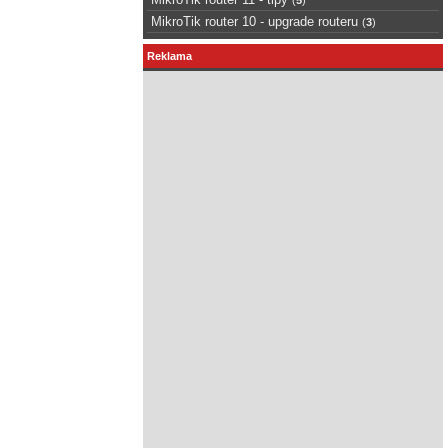
MikroTik router 10 - upgrade routeru
(
3
)
Reklama