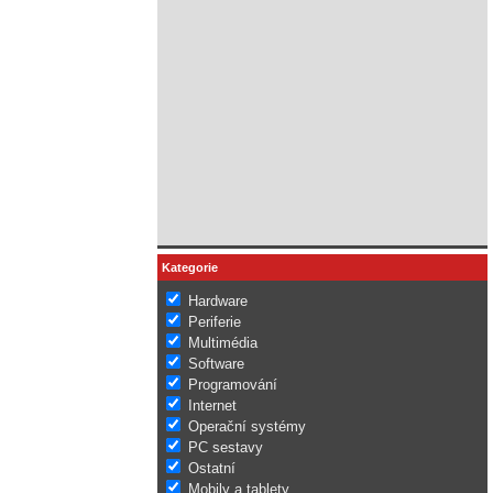
Kategorie
Hardware
Periferie
Multimédia
Software
Programování
Internet
Operační systémy
PC sestavy
Ostatní
Mobily a tablety