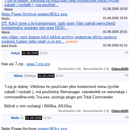
7-zip je dobrej. Většinou ho používám přes kontextové menu (rychle
zabalit / rozbalit ), má použitel…
01.08.2006 19:50
Máslo
Nebo Power Archiver powarc963cz.exe.
01.08.2006 19:59
MaSo
OT: Když jsme u té komprimace, tady jsem Vám nahrál nejrychlejší
komprimační program (pro pure DOS)…
01.08.2006 20:01
Máslo
ono vůbec není špatné když běžné archívy podporuje přímo správce
souborů (salám nebo total) a ve sto…
poslední
02.08.2006 02:15
lední brtník
#1
foltyn
,
01.08.2006
18:50
free asi 7-zip -
www.7-zip.org
Souhlasím (+0)
Nesouhlasím (-0)
Odpovědět
#2
Máslo
@
foltyn
,
01.08.2006
19:50
7-zip je dobrej. Většinou ho používám přes kontextové menu (rychle
zabalit / rozbalit ), má použitelný filemanager, standardně se nainstaluje i
commandline-only 7za.exe, existuje plugin pro Total Commander.
Běžně s ním rozbaluji i RARka, ARJčka.
Souhlasím (+0)
Nesouhlasím (-0)
Odpovědět
#3
MaSo
,
01.08.2006
19:59
Nebo Power Archiver
powarc963cz.exe
.