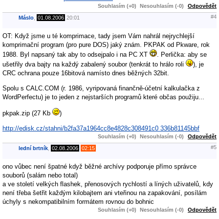
Souhlasím (+0)
Nesouhlasím (-0)
Odpovědět
#4
Máslo
,
01.08.2006
20:01
OT: Když jsme u té komprimace, tady jsem Vám nahrál nejrychlejší
komprimační program (pro pure DOS) jaký znám. PKPAK od Pkware, rok
1988. Byl napsaný tak aby to odsejpalo i na PC XT
. Perlička: aby se
ušetřily dva bajty na každý zabalený soubor (tenkrát to hrálo roli
), je
CRC ochrana pouze 16bitová namísto dnes běžných 32bit.
Spolu s CALC.COM (r. 1986, vyripovaná finančně-účetní kalkulačka z
WordPerfectu) je to jeden z nejstarších programů které občas použiju...
pkpak.zip (27 Kb
)
http://edisk.cz/stahni/b2fa37a1964cc8e4828c308491c0 336b81145bbf
Souhlasím (+0)
Nesouhlasím (-0)
Odpovědět
#5
lední brtník
,
02.08.2006
02:15
ono vůbec není špatné když běžné archívy podporuje přímo správce
souborů (salám nebo total)
a ve století velkých flashek, přenosových rychlostí a líných uživatelů, kdy
není třeba šetřit každým kilobajtem ani vteřinou na zapakování, posílám
úchyly s nekompatibilním formátem rovnou do bohnic
Souhlasím (+0)
Nesouhlasím (-0)
Odpovědět