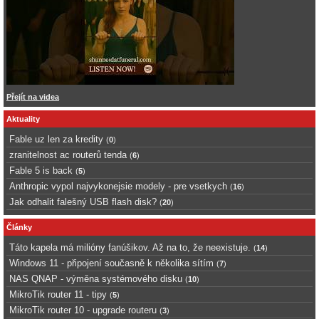
Přejít na videa
Aktuality
Fable uz len za kredity
(
0
)
zranitelnost ac routerů tenda
(
6
)
Fable 5 is back
(
5
)
Anthropic vypol najvykonejsie modely - pre vsetkych
(
16
)
Jak odhalit falešný USB flash disk?
(
20
)
Články
Táto kapela má milióny fanúšikov. Až na to, že neexistuje.
(
14
)
Windows 11 - připojení současně k několika sítím
(
7
)
NAS QNAP - výměna systémového disku
(
10
)
MikroTik router 11 - tipy
(
5
)
MikroTik router 10 - upgrade routeru
(
3
)