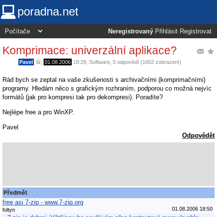
poradna.net
Neregistrovaný
Přihlásit
Registrovat
Komprimace: univerzální aplikace?
Pavel
,
01.08.2006
18:29
,
Software
, 5 odpovědí (1602 zobrazení)
Rád bych se zeptal na vaše zkušenosti s archivačními (komprimačními)
programy. Hledám něco s grafickým rozhraním, podporou co možná nejvíc
formátů (jak pro kompresi tak pro dekompresi). Poradíte?
Nejlépe free a pro WinXP.
Pavel
Odpovědět
Předmět
free asi 7-zip - www.7-zip.org
01.08.2006 18:50
foltyn