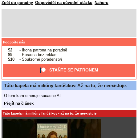
Zpět do poradny
Odpovědět na původní otázku
Nahoru
Podpořte nás
$2
- Ikona patrona na poradně
$5
- Poradna bez reklam
$10
- Soukromé poradenství
STAŇTE SE PATRONEM
Táto kapela má milióny fanúšikov. Až na to, že neexistuje.
O tom kam smeruje sucasne AI.
Přejít na článek
Táto kapela má milióny fanúšikov - až na to, že neexistuje