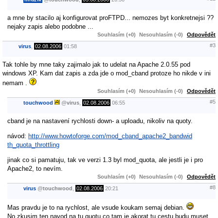
a mne by stacilo aj konfigurovat proFTPD... nemozes byt konkretnejsi ??
nejaky zapis alebo podobne ...
Souhlasím (+0)
Nesouhlasím (-0)
Odpovědět
#3
virus
,
02.08.2006
01:58
Tak tohle by mne taky zajimalo jak to udelat na Apache 2.0.55 pod
windows XP. Kam dat zapis a zda jde o mod_cband protoze ho nikde v ini
nemam .
Souhlasím (+0)
Nesouhlasím (-0)
Odpovědět
#5
touchwood
@
virus
,
02.08.2006
06:55
cband je na nastavení rychlosti down- a uploadu, nikoliv na quoty.
návod:
http://www.howtoforge.com/mod_cband_apache2_bandwid
th_quota_throttling
jinak co si pamatuju, tak ve verzi 1.3 byl mod_quota, ale jestli je i pro
Apache2, to nevím.
Souhlasím (+0)
Nesouhlasím (-0)
Odpovědět
#8
virus
@
touchwood
,
02.08.2006
20:21
Mas pravdu je to na rychlost, ale vsude koukam semaj debian.
No zkusim ten navod na tu quotu co tam je akorat tu cestu budu muset