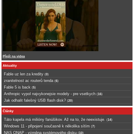
Přejít na videa
Aktuality
Fable uz len za kredity
(
0
)
zranitelnost ac routerů tenda
(
6
)
Fable 5 is back
(
5
)
Anthropic vypol najvykonejsie modely - pre vsetkych
(
16
)
Jak odhalit falešný USB flash disk?
(
20
)
Články
Táto kapela má milióny fanúšikov. Až na to, že neexistuje.
(
14
)
Windows 11 - připojení současně k několika sítím
(
7
)
NAS QNAP - výměna systémového disku
(
10
)