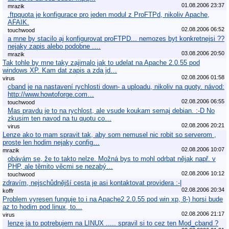
01.08.2006 23:37
mrazik
.ftpquota je konfigurace pro jeden modul z ProFTPd, nikoliv Apache,
AFAIK.
02.08.2006 06:52
touchwood
a mne by stacilo aj konfigurovat proFTPD... nemozes byt konkretnejsi ??
nejaky zapis alebo podobne .…
03.08.2006 20:50
mrazik
Tak tohle by mne taky zajimalo jak to udelat na Apache 2.0.55 pod
windows XP. Kam dat zapis a zda jd…
02.08.2006 01:58
virus
cband je na nastavení rychlosti down- a uploadu, nikoliv na quoty. návod:
http://www.howtoforge.com…
02.08.2006 06:55
touchwood
Mas pravdu je to na rychlost, ale vsude koukam semaj debian. :-D No
zkusim ten navod na tu quotu co…
02.08.2006 20:21
virus
Lenze ako to mam spravit tak, aby som nemusel nic robit so serverom ,
proste len hodim nejaky config…
02.08.2006 10:07
mrazik
obávám se, že to takto nelze. Možná bys to mohl odrbat nějak např. v
PHP, ale těmito věcmi se nezabý…
02.08.2006 10:12
touchwood
zdravím, nejschůdnější cesta je asi kontaktovat providera :-|
02.08.2006 20:34
koffr
Problem vyresen funguje to i na Apache2 2.0.55 pod win xp, 8-) horsi bude
az to hodim pod linux, to…
02.08.2006 21:17
virus
lenze ja to potrebujem na LINUX ..... spravil si to cez ten Mod_cband ?