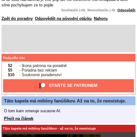
silne pochybujem ze to pojde
Souhlasím (+0)
Nesouhlasím (-0)
Odpovědět
Zpět do poradny
Odpovědět na původní otázku
Nahoru
Podpořte nás
$2
- Ikona patrona na poradně
$5
- Poradna bez reklam
$10
- Soukromé poradenství
STAŇTE SE PATRONEM
Táto kapela má milióny fanúšikov. Až na to, že neexistuje.
O tom kam smeruje sucasne AI.
Přejít na článek
Táto kapela má milióny fanúšikov - až na to, že neexistuje