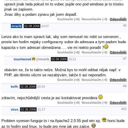
upravit jinak teda pokud mi to vubec pujde ono pod windows je to trosku
jinak se zapisem.
Jinac diky a podam zpravu jak jsem dopadl.
Souhlasím (+0)
Nesouhlasím (-0)
Odpovědět
#6
mrazik
,
02.08.2006
10:07
Lenze ako to mam spravit tak, aby som nemusel nic robit so serverom ,
proste len hodim nejaky configuracny subor do adresara a tym padom bude
kapacita v tom adresari obmedzena .... vie mi niekto poradit ?
Souhlasím (+0)
Nesouhlasím (-0)
Odpovědět
#7
touchwood
@
mrazik
,
02.08.2006
10:12
obávám se, že to takto nelze. Možná bys to mohl odrbat nějak např. v
PHP, ale těmito věcmi se nezabývám, takže ti asi neporadím.
Souhlasím (+0)
Nesouhlasím (-0)
Odpovědět
#9
koffr
,
02.08.2006
20:34
zdravím, nejschůdnější cesta je asi kontaktovat providera
Souhlasím (+0)
Nesouhlasím (-0)
Odpovědět
#10
virus
,
02.08.2006
21:17
Problem vyresen funguje to i na Apache2 2.0.55 pod win xp,
horsi bude
az to hodim pod linux, to bude pro mne jak pro zajice.