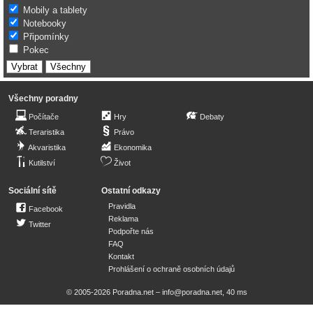
Mobily a tablety
Notebooky
Připomínky
Pokec
Všechny poradny
Počítače
Hry
Debaty
Teraristika
Právo
Akvaristika
Ekonomika
Kutilství
Život
Sociální sítě
Ostatní odkazy
Pravidla
Facebook
Reklama
Twitter
Podpořte nás
FAQ
Kontakt
Prohlášení o ochraně osobních údajů
© 2005-2026 Poradna.net –
info@poradna.net
,
40 ms