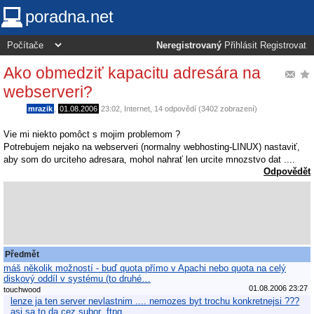
poradna.net
Neregistrovaný
Přihlásit
Registrovat
Ako obmedziť kapacitu adresára na
webserveri?
mrazik
,
01.08.2006
23:02
,
Internet
, 14 odpovědí (3402 zobrazení)
Vie mi niekto pomôct s mojim problemom ?
Potrebujem nejako na webserveri (normalny webhosting-LINUX) nastaviť,
aby som do urciteho adresara, mohol nahrať len urcite mnozstvo dat ....
Odpovědět
Předmět
máš několik možností - buď quota přímo v Apachi nebo quota na celý
diskový oddíl v systému (to druhé…
01.08.2006 23:27
touchwood
lenze ja ten server nevlastnim .... nemozes byt trochu konkretnejsi ???
asi sa to da cez subor .ftpq…