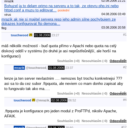
02.08.2006 21:21
mrazik
Bohuzel ja to delam primo na serveru a to tak, ze otevru php.ini nebo
httpd.conf a muzu to editovat…
poslední
04.08.2006 03:49
virus
mrazik ak nie si majitel servera resp jeho admin silne pochybujem ze
dokazes konfigurovat ftp demona…
03.08.2006 20:58
fleg
#1
touchwood
,
01.08.2006
23:27
máš několik možností - buď quota přímo v Apachi nebo quota na celý
diskový oddíl v systému (to druhé je asi neprůstřeůnější, ale horší na
konfiguraci)
Souhlasím (+0)
Nesouhlasím (-0)
Odpovědět
#2
mrazik
@
touchwood
,
01.08.2006
23:37
lenze ja ten server nevlastnim .... nemozes byt trochu konkretnejsi ???
asi sa to da cez subor .ftpquota, ale neviem co mam donho zapisat aby
to fungovalo tak ako ma.....
Souhlasím (+0)
Nesouhlasím (-0)
Odpovědět
#4
touchwood
@
mrazik
,
02.08.2006
06:52
.ftpquota je konfigurace pro jeden modul z ProFTPd, nikoliv Apache,
AFAIK.
Souhlasím (+0)
Nesouhlasím (-0)
Odpovědět
#12
mrazik
@
touchwood
,
03.08.2006
20:50