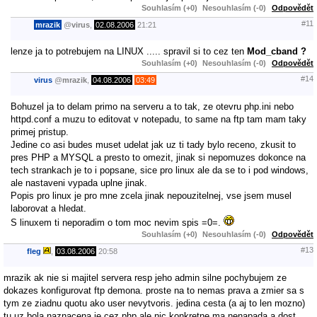
Souhlasím (+0)
Nesouhlasím (-0)
Odpovědět
#11
mrazik
@
virus
,
02.08.2006
21:21
lenze ja to potrebujem na LINUX ..... spravil si to cez ten
Mod_cband ?
Souhlasím (+0)
Nesouhlasím (-0)
Odpovědět
#14
virus
@
mrazik
,
04.08.2006
03:49
Bohuzel ja to delam primo na serveru a to tak, ze otevru php.ini nebo
httpd.conf a muzu to editovat v notepadu, to same na ftp tam mam taky
primej pristup.
Jedine co asi budes muset udelat jak uz ti tady bylo receno, zkusit to
pres PHP a MYSQL a presto to omezit, jinak si nepomuzes dokonce na
tech strankach je to i popsane, sice pro linux ale da se to i pod windows,
ale nastaveni vypada uplne jinak.
Popis pro linux je pro mne zcela jinak nepouzitelnej, vse jsem musel
laborovat a hledat.
S linuxem ti neporadim o tom moc nevim spis =0=.
Souhlasím (+0)
Nesouhlasím (-0)
Odpovědět
#13
fleg
,
03.08.2006
20:58
mrazik ak nie si majitel servera resp jeho admin silne pochybujem ze
dokazes konfigurovat ftp demona. proste na to nemas prava a zmier sa s
tym ze ziadnu quotu ako user nevytvoris. jedina cesta (a aj to len mozno)
tu uz bola naznacena je cez php ale nic konkretne ma nenapada a dost