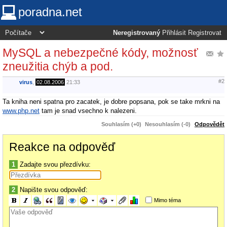
poradna.net
Neregistrovaný
Přihlásit
Registrovat
MySQL a nebezpečné kódy, možnosť
zneužitia chýb a pod.
#2
virus
,
02.08.2006
21:33
Ta kniha neni spatna pro zacatek, je dobre popsana, pok se take mrkni na
www.php.net
tam je snad vsechno k nalezeni.
Souhlasím (+0)
Nesouhlasím (-0)
Odpovědět
Reakce na odpověď
1
Zadajte svou přezdívku:
2
Napište svou odpověď:
Mimo téma