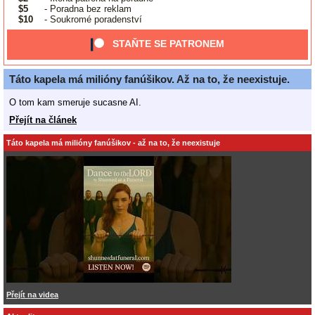
$5
- Poradna bez reklam
$10
- Soukromé poradenství
STAŇTE SE PATRONEM
Táto kapela má milióny fanúšikov. Až na to, že neexistuje.
O tom kam smeruje sucasne AI.
Přejít na článek
Táto kapela má milióny fanúšikov - až na to, že neexistuje
Přejít na videa