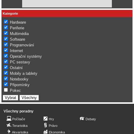
Kategorie
Hardware
Periferie
Multimédia
Software
Programování
Internet
Operační systémy
PC sestavy
Ostatní
Mobily a tablety
Notebooky
Připomínky
Pokec
Všechny poradny
Počítače
Hry
Debaty
Teraristika
Právo
Akvaristika
Ekonomika