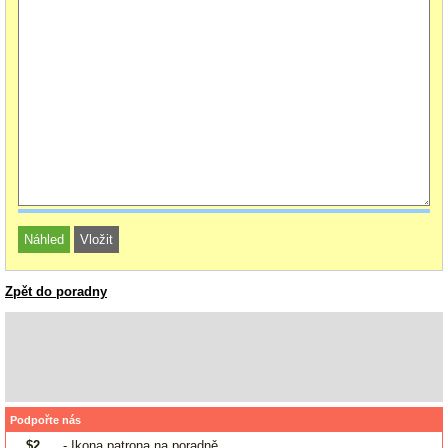
Zpět do poradny
Podpořte nás
$2
- Ikona patrona na poradně