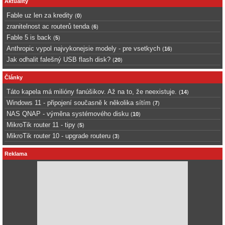
Aktuality
Fable uz len za kredity
(
0
)
zranitelnost ac routerů tenda
(
6
)
Fable 5 is back
(
5
)
Anthropic vypol najvykonejsie modely - pre vsetkych
(
16
)
Jak odhalit falešný USB flash disk?
(
20
)
Články
Táto kapela má milióny fanúšikov. Až na to, že neexistuje.
(
14
)
Windows 11 - připojení současně k několika sítím
(
7
)
NAS QNAP - výměna systémového disku
(
10
)
MikroTik router 11 - tipy
(
5
)
MikroTik router 10 - upgrade routeru
(
3
)
Reklama