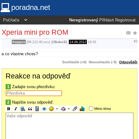
poradna.net
Neregistrovaný
Přihlásit
Registrovat
Xperia mini pro ROM
#3
hoppus
[88.212.40.xxx]
@
Bobo32
,
14.06.2012
19:26
a co vlastne chces?
Souhlasím (+0)
Nesouhlasím (-0)
Odpovědět
Reakce na odpověď
1
Zadajte svou přezdívku:
2
Napište svou odpověď:
Mimo téma