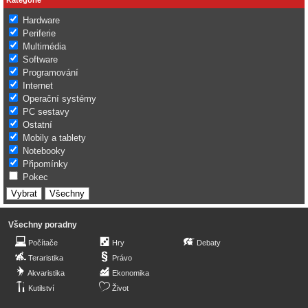
Hardware
Periferie
Multimédia
Software
Programování
Internet
Operační systémy
PC sestavy
Ostatní
Mobily a tablety
Notebooky
Připomínky
Pokec
Všechny poradny
Počítače
Hry
Debaty
Teraristika
Právo
Akvaristika
Ekonomika
Kutilství
Život