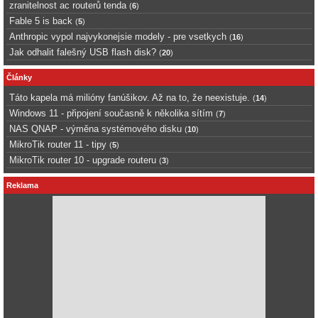
zranitelnost ac routerů tenda
(
6
)
Fable 5 is back
(
5
)
Anthropic vypol najvykonejsie modely - pre vsetkych
(
16
)
Jak odhalit falešný USB flash disk?
(
20
)
Články
Táto kapela má milióny fanúšikov. Až na to, že neexistuje.
(
14
)
Windows 11 - připojení současně k několika sítím
(
7
)
NAS QNAP - výměna systémového disku
(
10
)
MikroTik router 11 - tipy
(
5
)
MikroTik router 10 - upgrade routeru
(
3
)
Reklama