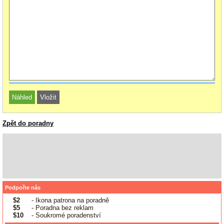
Zpět do poradny
Podpořte nás
$2
- Ikona patrona na poradně
$5
- Poradna bez reklam
$10
- Soukromé poradenství