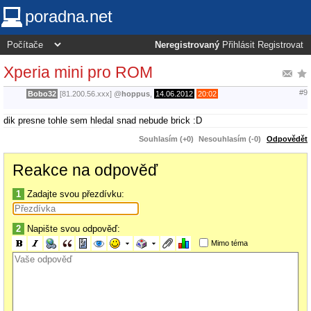
poradna.net
Neregistrovaný
Přihlásit
Registrovat
Xperia mini pro ROM
#9
Bobo32
[81.200.56.xxx]
@
hoppus
,
14.06.2012
20:02
dik presne tohle sem hledal snad nebude brick :D
Souhlasím (+0)
Nesouhlasím (-0)
Odpovědět
Reakce na odpověď
1
Zadajte svou přezdívku:
2
Napište svou odpověď:
Mimo téma