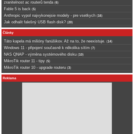
zranitelnost ac routerů tenda
(
6
)
Fable 5 is back
(
5
)
Anthropic vypol najvykonejsie modely - pre vsetkych
(
16
)
Jak odhalit falešný USB flash disk?
(
20
)
Články
Táto kapela má milióny fanúšikov. Až na to, že neexistuje.
(
14
)
Windows 11 - připojení současně k několika sítím
(
7
)
NAS QNAP - výměna systémového disku
(
10
)
MikroTik router 11 - tipy
(
5
)
MikroTik router 10 - upgrade routeru
(
3
)
Reklama