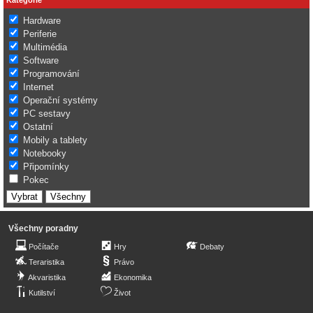
Hardware
Periferie
Multimédia
Software
Programování
Internet
Operační systémy
PC sestavy
Ostatní
Mobily a tablety
Notebooky
Připomínky
Pokec
Všechny poradny
Počítače
Hry
Debaty
Teraristika
Právo
Akvaristika
Ekonomika
Kutilství
Život