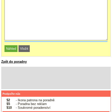
Zpět do poradny
Podpořte nás
$2
- Ikona patrona na poradně
$5
- Poradna bez reklam
$10
- Soukromé poradenství