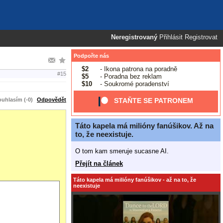
Neregistrovaný
Přihlásit
Registrovat
Podpořte nás
$2
- Ikona patrona na poradně
#15
$5
- Poradna bez reklam
$10
- Soukromé poradenství
uhlasím (-0)
Odpovědět
STAŇTE SE PATRONEM
Táto kapela má milióny fanúšikov. Až na
to, že neexistuje.
O tom kam smeruje sucasne AI.
Přejít na článek
Táto kapela má milióny fanúšikov - až na to, že
neexistuje