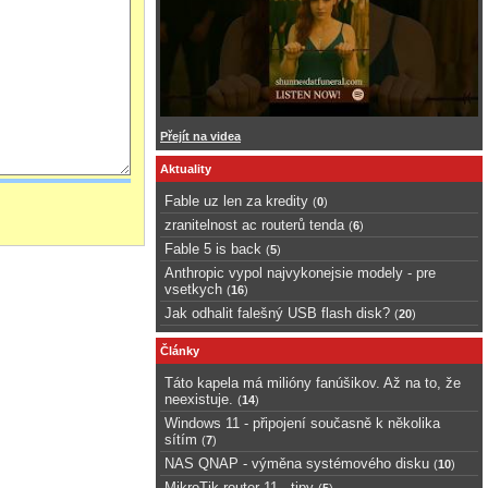
Přejít na videa
Aktuality
Fable uz len za kredity
(
0
)
zranitelnost ac routerů tenda
(
6
)
Fable 5 is back
(
5
)
Anthropic vypol najvykonejsie modely - pre
vsetkych
(
16
)
Jak odhalit falešný USB flash disk?
(
20
)
Články
Táto kapela má milióny fanúšikov. Až na to, že
neexistuje.
(
14
)
Windows 11 - připojení současně k několika
sítím
(
7
)
NAS QNAP - výměna systémového disku
(
10
)
MikroTik router 11 - tipy
(
5
)