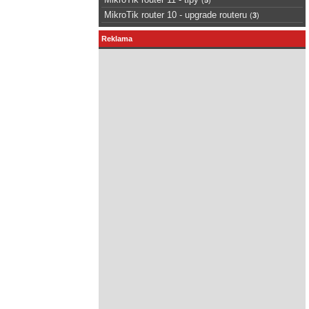
MikroTik router 10 - upgrade routeru
(
3
)
Reklama