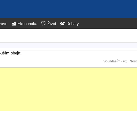
rávo
Ekonomika
Život
Debaty
uším obejít.
Souhlasím (+0)
Neso