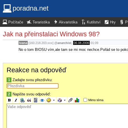
poradna.net
Počítače
Teraristika
Akvaristika
Kutilství
Hry
P
Jak na přeinstalaci Windows 98?
Ivana
[160.218.203.xxx]
@
anarchist
,
06.08.2006
01:09
No o tom BIOSU vím,ale tam se mi moc nechce.Pořád se to poko
Reakce na odpověď
1
Zadajte svou přezdívku:
2
Napište svou odpověď:
Mimo téma