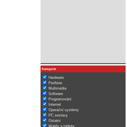
Kategorie
Hardware
Periferie
Multimédia
Software
Programování
Internet
Operační systémy
PC sestavy
Ostatní
Mobily a tablety