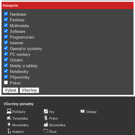
Kategorie
Hardware
Periferie
Multimédia
Software
Programování
Internet
Operační systémy
PC sestavy
Ostatní
Mobily a tablety
Notebooky
Připomínky
Pokec
Všechny poradny
Počítače
Hry
Debaty
Teraristika
Právo
Akvaristika
Ekonomika
Kutilství
Život