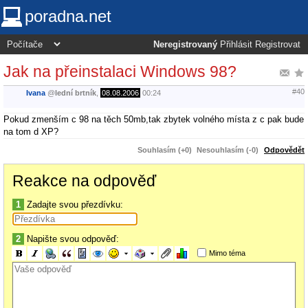
poradna.net
Neregistrovaný
Přihlásit
Registrovat
Jak na přeinstalaci Windows 98?
#40
Ivana
@
lední brtník
,
08.08.2006
00:24
Pokud zmenším c 98 na těch 50mb,tak zbytek volného místa z c pak bude
na tom d XP?
Souhlasím (+0)
Nesouhlasím (-0)
Odpovědět
Reakce na odpověď
1
Zadajte svou přezdívku:
2
Napište svou odpověď:
Mimo téma