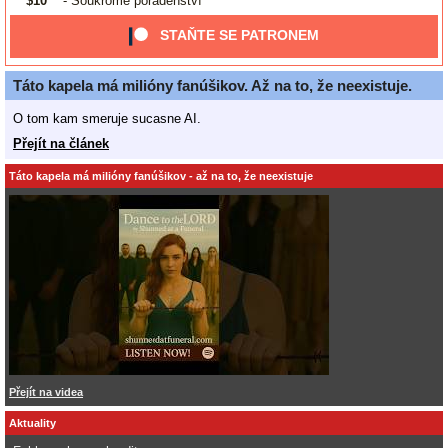
$10
- Soukromé poradenství
STAŇTE SE PATRONEM
Táto kapela má milióny fanúšikov. Až na to, že neexistuje.
O tom kam smeruje sucasne AI.
Přejít na článek
Táto kapela má milióny fanúšikov - až na to, že neexistuje
Přejít na videa
Aktuality