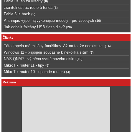
Fable uz len za kredity
(
0
)
zranitelnost ac routerů tenda
(
6
)
Fable 5 is back
(
5
)
Anthropic vypol najvykonejsie modely - pre vsetkych
(
16
)
Jak odhalit falešný USB flash disk?
(
20
)
Články
Táto kapela má milióny fanúšikov. Až na to, že neexistuje.
(
14
)
Windows 11 - připojení současně k několika sítím
(
7
)
NAS QNAP - výměna systémového disku
(
10
)
MikroTik router 11 - tipy
(
5
)
MikroTik router 10 - upgrade routeru
(
3
)
Reklama