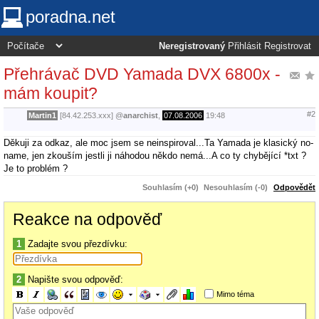
poradna.net
Neregistrovaný
Přihlásit
Registrovat
Přehrávač DVD Yamada DVX 6800x -
mám koupit?
#2
Martin1
[84.42.253.xxx]
@
anarchist
,
07.08.2006
19:48
Děkuji za odkaz, ale moc jsem se neinspiroval...Ta Yamada je klasický no-
name, jen zkouším jestli ji náhodou někdo nemá...A co ty chybějící *txt ?
Je to problém ?
Souhlasím (+0)
Nesouhlasím (-0)
Odpovědět
Reakce na odpověď
1
Zadajte svou přezdívku:
2
Napište svou odpověď:
Mimo téma