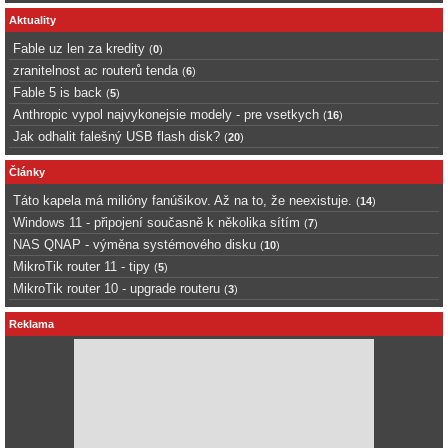
Aktuality
Fable uz len za kredity
(
0
)
zranitelnost ac routerů tenda
(
6
)
Fable 5 is back
(
5
)
Anthropic vypol najvykonejsie modely - pre vsetkych
(
16
)
Jak odhalit falešný USB flash disk?
(
20
)
Články
Táto kapela má milióny fanúšikov. Až na to, že neexistuje.
(
14
)
Windows 11 - připojení současně k několika sítím
(
7
)
NAS QNAP - výměna systémového disku
(
10
)
MikroTik router 11 - tipy
(
5
)
MikroTik router 10 - upgrade routeru
(
3
)
Reklama