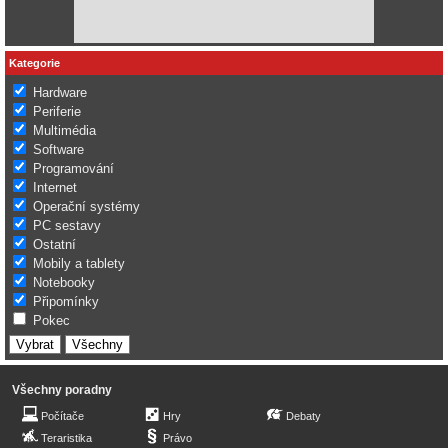
Kategorie
Hardware
Periferie
Multimédia
Software
Programování
Internet
Operační systémy
PC sestavy
Ostatní
Mobily a tablety
Notebooky
Připomínky
Pokec
Všechny poradny
Počítače
Hry
Debaty
Teraristika
Právo