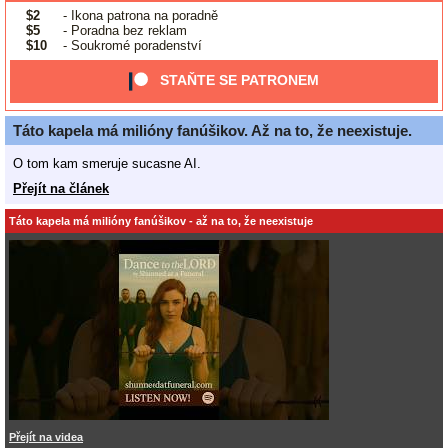
$2
- Ikona patrona na poradně
$5
- Poradna bez reklam
$10
- Soukromé poradenství
STAŇTE SE PATRONEM
Táto kapela má milióny fanúšikov. Až na to, že neexistuje.
O tom kam smeruje sucasne AI.
Přejít na článek
Táto kapela má milióny fanúšikov - až na to, že neexistuje
Přejít na videa