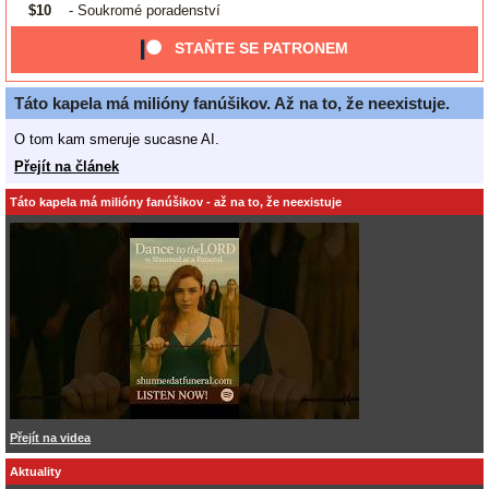
$10
- Soukromé poradenství
STAŇTE SE PATRONEM
Táto kapela má milióny fanúšikov. Až na to, že neexistuje.
O tom kam smeruje sucasne AI.
Přejít na článek
Táto kapela má milióny fanúšikov - až na to, že neexistuje
Přejít na videa
Aktuality