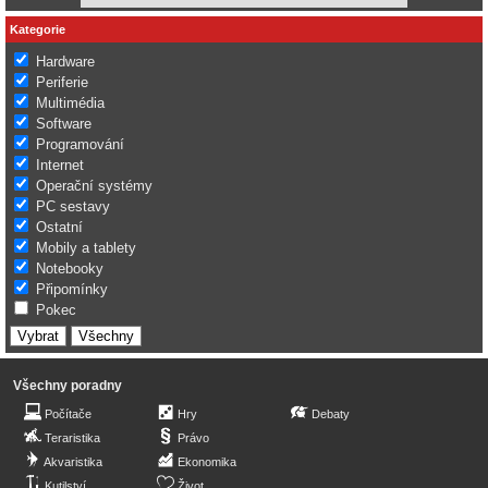
Kategorie
Hardware
Periferie
Multimédia
Software
Programování
Internet
Operační systémy
PC sestavy
Ostatní
Mobily a tablety
Notebooky
Připomínky
Pokec
Všechny poradny
Počítače
Hry
Debaty
Teraristika
Právo
Akvaristika
Ekonomika
Kutilství
Život