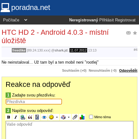
poradna.net
Neregistrovaný
Přihlásit
Registrovat
HTC HD 2 - Android 4.0.3 - místní
úložiště
#4
freedike
[89.24.130.xxx]
@
shark.jd
,
11.07.2012
13:13
Ne neinstaloval... Už tam byl a ten mobil neni "rootlej"
Souhlasím (+0)
Nesouhlasím (-0)
Odpovědět
Reakce na odpověď
1
Zadajte svou přezdívku:
2
Napište svou odpověď:
Mimo téma