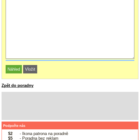
Zpět do poradny
Podpořte nás
$2
- Ikona patrona na poradně
$5
- Poradna bez reklam