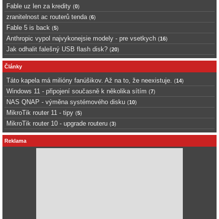
Fable uz len za kredity
(
0
)
zranitelnost ac routerů tenda
(
6
)
Fable 5 is back
(
5
)
Anthropic vypol najvykonejsie modely - pre vsetkych
(
16
)
Jak odhalit falešný USB flash disk?
(
20
)
Články
Táto kapela má milióny fanúšikov. Až na to, že neexistuje.
(
14
)
Windows 11 - připojení současně k několika sítím
(
7
)
NAS QNAP - výměna systémového disku
(
10
)
MikroTik router 11 - tipy
(
5
)
MikroTik router 10 - upgrade routeru
(
3
)
Reklama