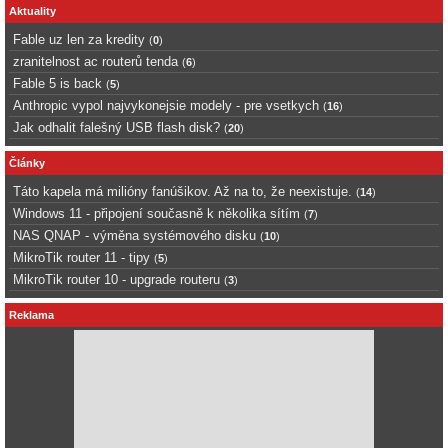
Aktuality
Fable uz len za kredity
(
0
)
zranitelnost ac routerů tenda
(
6
)
Fable 5 is back
(
5
)
Anthropic vypol najvykonejsie modely - pre vsetkych
(
16
)
Jak odhalit falešný USB flash disk?
(
20
)
Články
Táto kapela má milióny fanúšikov. Až na to, že neexistuje.
(
14
)
Windows 11 - připojení současně k několika sítím
(
7
)
NAS QNAP - výměna systémového disku
(
10
)
MikroTik router 11 - tipy
(
5
)
MikroTik router 10 - upgrade routeru
(
3
)
Reklama