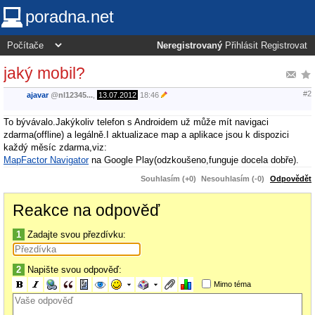
poradna.net
Neregistrovaný
Přihlásit
Registrovat
jaký mobil?
#2
ajavar
@
nl12345...
,
13.07.2012
18:46
To bývávalo.Jakýkoliv telefon s Androidem už může mít navigaci
zdarma(offline) a legálně.I aktualizace map a aplikace jsou k dispozici
každý měsíc zdarma,viz:
MapFactor Navigator
na Google Play(odzkoušeno,funguje docela dobře).
Souhlasím (+0)
Nesouhlasím (-0)
Odpovědět
Reakce na odpověď
1
Zadajte svou přezdívku:
2
Napište svou odpověď:
Mimo téma