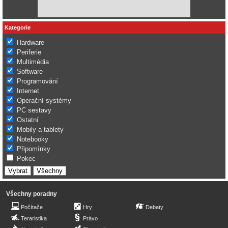
Kategorie
Hardware
Periferie
Multimédia
Software
Programování
Internet
Operační systémy
PC sestavy
Ostatní
Mobily a tablety
Notebooky
Připomínky
Pokec
Všechny poradny
Počítače
Hry
Debaty
Teraristika
Právo