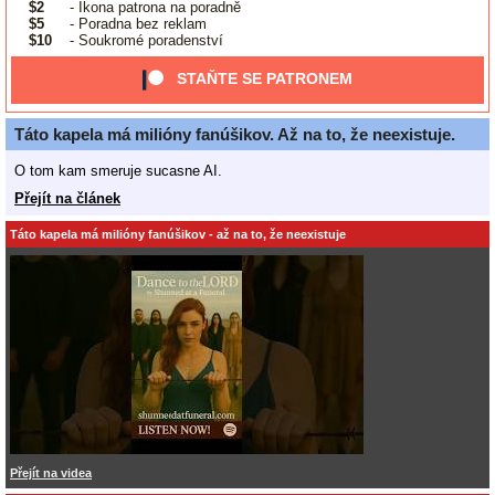
$2
- Ikona patrona na poradně
$5
- Poradna bez reklam
$10
- Soukromé poradenství
STAŇTE SE PATRONEM
Táto kapela má milióny fanúšikov. Až na to, že neexistuje.
O tom kam smeruje sucasne AI.
Přejít na článek
Táto kapela má milióny fanúšikov - až na to, že neexistuje
Přejít na videa