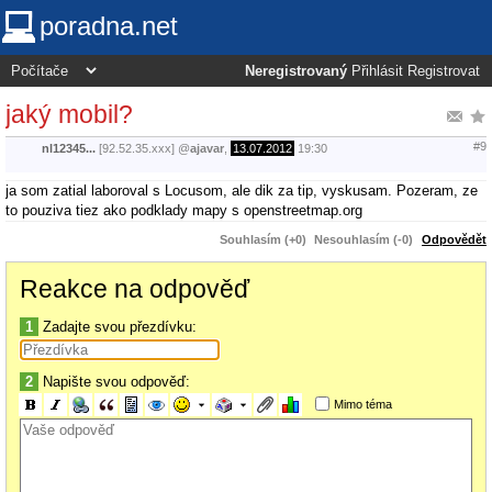
poradna.net
Neregistrovaný
Přihlásit
Registrovat
jaký mobil?
#9
nl12345...
[92.52.35.xxx]
@
ajavar
,
13.07.2012
19:30
ja som zatial laboroval s Locusom, ale dik za tip, vyskusam. Pozeram, ze
to pouziva tiez ako podklady mapy s openstreetmap.org
Souhlasím (+0)
Nesouhlasím (-0)
Odpovědět
Reakce na odpověď
1
Zadajte svou přezdívku:
2
Napište svou odpověď:
Mimo téma