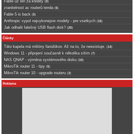
Fable uz len za kredity
(
0
)
zranitelnost ac routerů tenda
(
6
)
Fable 5 is back
(
5
)
Anthropic vypol najvykonejsie modely - pre vsetkych
(
16
)
Jak odhalit falešný USB flash disk?
(
20
)
Články
Táto kapela má milióny fanúšikov. Až na to, že neexistuje.
(
14
)
Windows 11 - připojení současně k několika sítím
(
7
)
NAS QNAP - výměna systémového disku
(
10
)
MikroTik router 11 - tipy
(
5
)
MikroTik router 10 - upgrade routeru
(
3
)
Reklama