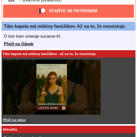
$10
- Soukromé poradenství
STAŇTE SE PATRONEM
Táto kapela má milióny fanúšikov. Až na to, že neexistuje.
O tom kam smeruje sucasne AI.
Přejít na článek
Táto kapela má milióny fanúšikov - až na to, že neexistuje
Přejít na videa
Aktuality