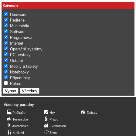
Kategorie
Hardware
Periferie
Multimédia
Software
Programování
Internet
Operační systémy
PC sestavy
Ostatní
Mobily a tablety
Notebooky
Připomínky
Pokec
Všechny poradny
Počítače
Hry
Debaty
Teraristika
Právo
Akvaristika
Ekonomika
Kutilství
Život