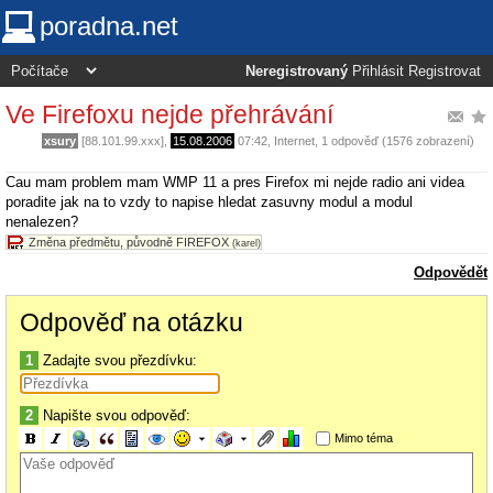
poradna.net
Neregistrovaný
Přihlásit
Registrovat
Ve Firefoxu nejde přehrávání
xsury
[88.101.99.xxx],
15.08.2006
07:42
,
Internet
, 1 odpověď (1576 zobrazení)
Cau mam problem mam WMP 11 a pres Firefox mi nejde radio ani videa
poradite jak na to vzdy to napise hledat zasuvny modul a modul
nenalezen?
Změna předmětu, původně FIREFOX
(karel)
Odpovědět
Odpověď na otázku
1
Zadajte svou přezdívku:
2
Napište svou odpověď:
Mimo téma