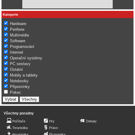
Kategorie
Hardware
Periferie
Multimédia
Software
Programování
Internet
Operační systémy
PC sestavy
Ostatní
Mobily a tablety
Notebooky
Připomínky
Pokec
Všechny poradny
Počítače
Hry
Debaty
Teraristika
Právo
Akvaristika
Ekonomika