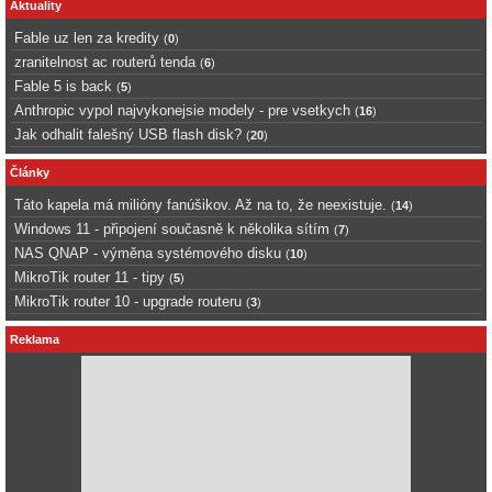
Aktuality
Fable uz len za kredity
(
0
)
zranitelnost ac routerů tenda
(
6
)
Fable 5 is back
(
5
)
Anthropic vypol najvykonejsie modely - pre vsetkych
(
16
)
Jak odhalit falešný USB flash disk?
(
20
)
Články
Táto kapela má milióny fanúšikov. Až na to, že neexistuje.
(
14
)
Windows 11 - připojení současně k několika sítím
(
7
)
NAS QNAP - výměna systémového disku
(
10
)
MikroTik router 11 - tipy
(
5
)
MikroTik router 10 - upgrade routeru
(
3
)
Reklama