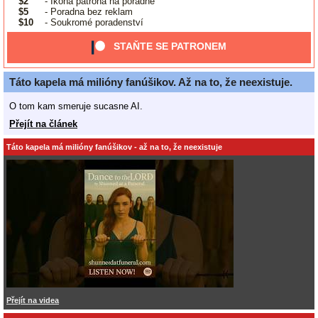
$2
- Ikona patrona na poradně
$5
- Poradna bez reklam
$10
- Soukromé poradenství
STAŇTE SE PATRONEM
Táto kapela má milióny fanúšikov. Až na to, že neexistuje.
O tom kam smeruje sucasne AI.
Přejít na článek
Táto kapela má milióny fanúšikov - až na to, že neexistuje
Přejít na videa