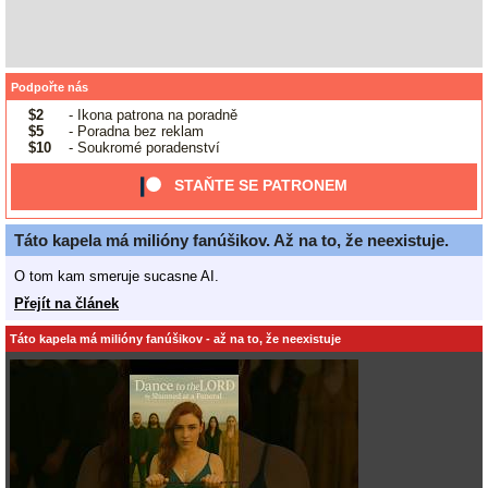
Podpořte nás
$2
- Ikona patrona na poradně
$5
- Poradna bez reklam
$10
- Soukromé poradenství
STAŇTE SE PATRONEM
Táto kapela má milióny fanúšikov. Až na to, že neexistuje.
O tom kam smeruje sucasne AI.
Přejít na článek
Táto kapela má milióny fanúšikov - až na to, že neexistuje