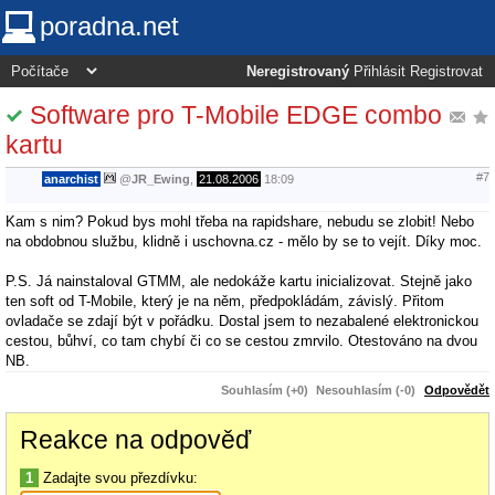
poradna.net
Neregistrovaný
Přihlásit
Registrovat
Software pro T-Mobile EDGE combo
kartu
#7
anarchist
@
JR_Ewing
,
21.08.2006
18:09
Kam s nim? Pokud bys mohl třeba na rapidshare, nebudu se zlobit! Nebo
na obdobnou službu, klidně i uschovna.cz - mělo by se to vejít. Díky moc.
P.S. Já nainstaloval GTMM, ale nedokáže kartu inicializovat. Stejně jako
ten soft od T-Mobile, který je na něm, předpokládám, závislý. Přitom
ovladače se zdají být v pořádku. Dostal jsem to nezabalené elektronickou
cestou, bůhví, co tam chybí či co se cestou zmrvilo. Otestováno na dvou
NB.
Souhlasím (+0)
Nesouhlasím (-0)
Odpovědět
Reakce na odpověď
1
Zadajte svou přezdívku: