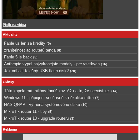
Přejít na videa
Aktuality
Fable uz len za kredity
(
0
)
zranitelnost ac routerů tenda
(
6
)
Fable 5 is back
(
5
)
Anthropic vypol najvykonejsie modely - pre vsetkych
(
16
)
Jak odhalit falešný USB flash disk?
(
20
)
Články
Táto kapela má milióny fanúšikov. Až na to, že neexistuje.
(
14
)
Windows 11 - připojení současně k několika sítím
(
7
)
NAS QNAP - výměna systémového disku
(
10
)
MikroTik router 11 - tipy
(
5
)
MikroTik router 10 - upgrade routeru
(
3
)
Reklama