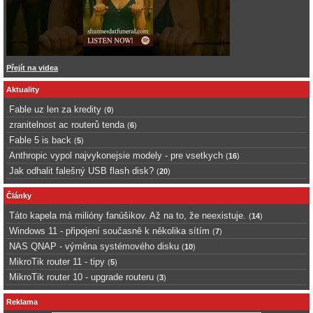
Přejít na videa
Aktuality
Fable uz len za kredity
(
0
)
zranitelnost ac routerů tenda
(
6
)
Fable 5 is back
(
5
)
Anthropic vypol najvykonejsie modely - pre vsetkych
(
16
)
Jak odhalit falešný USB flash disk?
(
20
)
Články
Táto kapela má milióny fanúšikov. Až na to, že neexistuje.
(
14
)
Windows 11 - připojení současně k několika sítím
(
7
)
NAS QNAP - výměna systémového disku
(
10
)
MikroTik router 11 - tipy
(
5
)
MikroTik router 10 - upgrade routeru
(
3
)
Reklama