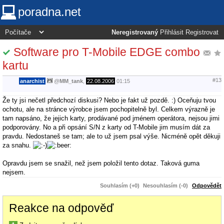
poradna.net
Neregistrovaný
Přihlásit
Registrovat
Software pro T-Mobile EDGE combo
kartu
#13
anarchist
@
MM_tank
,
22.08.2006
01:15
Že ty jsi nečetl předchozí diskusi? Nebo je fakt už pozdě. :) Oceňuju tvou
ochotu, ale na stránce výrobce jsem pochopitelně byl. Celkem výrazně je
tam napsáno, že jejich karty, prodávané pod jménem operátora, nejsou jimi
podporovány. No a při opsání S/N z karty od T-Mobile jim musím dát za
pravdu. Nedostaneš se tam; ale to už jsem psal výše. Nicméně opět děkuji
za snahu.
Opravdu jsem se snažil, než jsem položil tento dotaz. Taková guma
nejsem.
Souhlasím (+0)
Nesouhlasím (-0)
Odpovědět
Reakce na odpověď