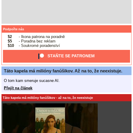
Podpořte nás
$2
- Ikona patrona na poradně
$5
- Poradna bez reklam
$10
- Soukromé poradenství
STAŇTE SE PATRONEM
Táto kapela má milióny fanúšikov. Až na to, že neexistuje.
O tom kam smeruje sucasne AI.
Přejít na článek
Táto kapela má milióny fanúšikov - až na to, že neexistuje