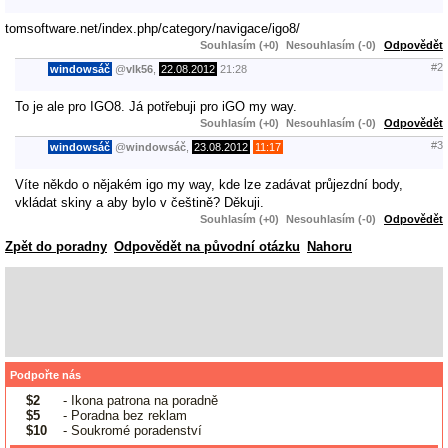
tomsoftware.net/index.php/category/navigace/igo8/
Souhlasím (+0)
Nesouhlasím (-0)
Odpovědět
#2
windowsáč
@
vlk56
,
22.08.2012
21:28
To je ale pro IGO8. Já potřebuji pro iGO my way.
Souhlasím (+0)
Nesouhlasím (-0)
Odpovědět
#3
windowsáč
@
windowsáč
,
23.08.2012
11:17
Víte někdo o nějakém igo my way, kde lze zadávat průjezdní body,
vkládat skiny a aby bylo v češtině? Děkuji.
Souhlasím (+0)
Nesouhlasím (-0)
Odpovědět
Zpět do poradny
Odpovědět na původní otázku
Nahoru
Podpořte nás
$2
- Ikona patrona na poradně
$5
- Poradna bez reklam
$10
- Soukromé poradenství