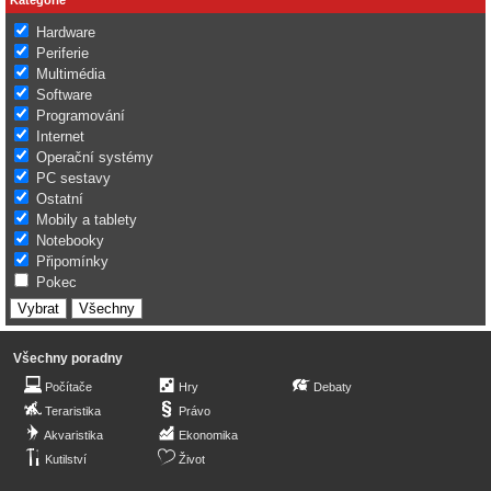
Hardware
Periferie
Multimédia
Software
Programování
Internet
Operační systémy
PC sestavy
Ostatní
Mobily a tablety
Notebooky
Připomínky
Pokec
Všechny poradny
Počítače
Hry
Debaty
Teraristika
Právo
Akvaristika
Ekonomika
Kutilství
Život