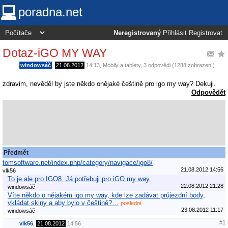
poradna.net
Neregistrovaný
Přihlásit
Registrovat
Dotaz-iGO MY WAY
windowsáč
,
21.08.2012
14:13
,
Mobily a tablety
, 3 odpovědi (1288 zobrazení)
zdravim, nevěděl by jste někdo onějaké češtině pro igo my way? Dekuji.
Odpovědět
Předmět
tomsoftware.net/index.php/category/navigace/igo8/
21.08.2012 14:56
vlk56
To je ale pro IGO8. Já potřebuji pro iGO my way.
22.08.2012 21:28
windowsáč
Víte někdo o nějakém igo my way, kde lze zadávat průjezdní body,
vkládat skiny a aby bylo v češtině?…
poslední
23.08.2012 11:17
windowsáč
#1
vlk56
,
21.08.2012
14:56