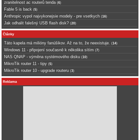
zranitelnost ac routerů tenda
(
6
)
Fable 5 is back
(
5
)
Anthropic vypol najvykonejsie modely - pre vsetkych
(
16
)
Jak odhalit falešný USB flash disk?
(
20
)
Články
Táto kapela má milióny fanúšikov. Až na to, že neexistuje.
(
14
)
Windows 11 - připojení současně k několika sítím
(
7
)
NAS QNAP - výměna systémového disku
(
10
)
MikroTik router 11 - tipy
(
5
)
MikroTik router 10 - upgrade routeru
(
3
)
Reklama