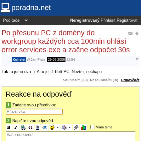
poradna.net
Neregistrovaný
Přihlásit
Registrovat
Po přesunu PC z domény do
workgroup každých cca 100min ohlásí
error services.exe a začne odpočet 30s
#5
Kohelet
@
Jan Fiala
,
29.08.2006
22:54
Tak to jsme dva :). A to je již třetí PC. Nevím, nechápu.
Souhlasím (+0)
Nesouhlasím (-0)
Odpovědět
Reakce na odpověď
1
Zadajte svou přezdívku:
2
Napište svou odpověď:
Mimo téma