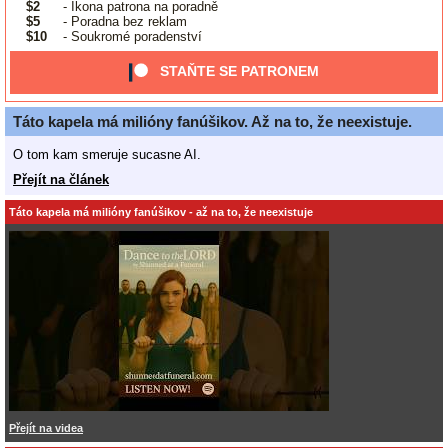
$2
- Ikona patrona na poradně
$5
- Poradna bez reklam
$10
- Soukromé poradenství
STAŇTE SE PATRONEM
Táto kapela má milióny fanúšikov. Až na to, že neexistuje.
O tom kam smeruje sucasne AI.
Přejít na článek
Táto kapela má milióny fanúšikov - až na to, že neexistuje
Přejít na videa