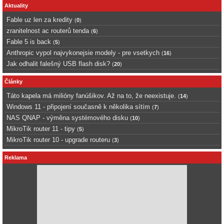
Aktuality
Fable uz len za kredity
(
0
)
zranitelnost ac routerů tenda
(
6
)
Fable 5 is back
(
5
)
Anthropic vypol najvykonejsie modely - pre vsetkych
(
16
)
Jak odhalit falešný USB flash disk?
(
20
)
Články
Táto kapela má milióny fanúšikov. Až na to, že neexistuje.
(
14
)
Windows 11 - připojení současně k několika sítím
(
7
)
NAS QNAP - výměna systémového disku
(
10
)
MikroTik router 11 - tipy
(
5
)
MikroTik router 10 - upgrade routeru
(
3
)
Reklama