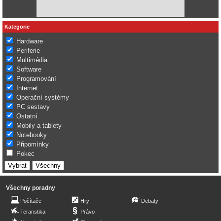
Kategorie
Hardware
Periferie
Multimédia
Software
Programování
Internet
Operační systémy
PC sestavy
Ostatní
Mobily a tablety
Notebooky
Připomínky
Pokec
Všechny poradny
Počítače
Hry
Debaty
Teraristika
Právo