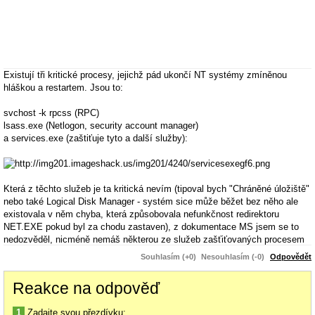
Existují tři kritické procesy, jejichž pád ukončí NT systémy zmíněnou
hláškou a restartem. Jsou to:
svchost -k rpcss (RPC)
lsass.exe (Netlogon, security account manager)
a services.exe (zaštiťuje tyto a další služby):
Která z těchto služeb je ta kritická nevím (tipoval bych "Chráněné úložiště"
nebo také Logical Disk Manager - systém sice může běžet bez něho ale
existovala v něm chyba, která způsobovala nefunkčnost redirektoru
NET.EXE pokud byl za chodu zastaven), z dokumentace MS jsem se to
nedozvěděl, nicméně nemáš některou ze služeb zašťiťovaných procesem
services.exe nastavenou na přihlášení pod doménovým účtem, mohlo by
Souhlasím (+0)
Nesouhlasím (-0)
Odpovědět
to teoreticky způsobit zacyklení v services.exe, pád kritické služby a ten
restart.
Reakce na odpověď
To je jediná souvislost, která mne napadá s doménou. Jinak už jen ty viry...
1
Zadajte svou přezdívku: