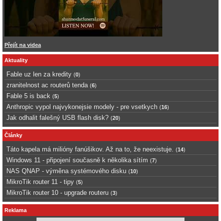
Přejít na videa
Aktuality
Fable uz len za kredity
(
0
)
zranitelnost ac routerů tenda
(
6
)
Fable 5 is back
(
5
)
Anthropic vypol najvykonejsie modely - pre vsetkych
(
16
)
Jak odhalit falešný USB flash disk?
(
20
)
Články
Táto kapela má milióny fanúšikov. Až na to, že neexistuje.
(
14
)
Windows 11 - připojení současně k několika sítím
(
7
)
NAS QNAP - výměna systémového disku
(
10
)
MikroTik router 11 - tipy
(
5
)
MikroTik router 10 - upgrade routeru
(
3
)
Reklama