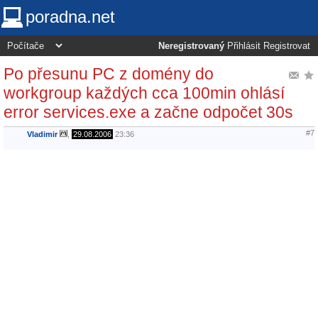
poradna.net
Neregistrovaný
Přihlásit
Registrovat
Po přesunu PC z domény do
workgroup každých cca 100min ohlásí
error services.exe a začne odpočet 30s
#7
Vladimir
,
29.08.2006
23:36