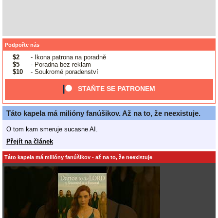
Podpořte nás
$2
- Ikona patrona na poradně
$5
- Poradna bez reklam
$10
- Soukromé poradenství
STAŇTE SE PATRONEM
Táto kapela má milióny fanúšikov. Až na to, že neexistuje.
O tom kam smeruje sucasne AI.
Přejít na článek
Táto kapela má milióny fanúšikov - až na to, že neexistuje