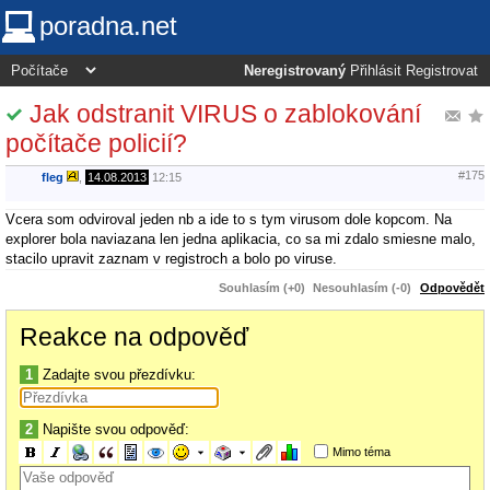
poradna.net
Neregistrovaný
Přihlásit
Registrovat
Jak odstranit VIRUS o zablokování
počítače policií?
#175
fleg
,
14.08.2013
12:15
Vcera som odviroval jeden nb a ide to s tym virusom dole kopcom. Na
explorer bola naviazana len jedna aplikacia, co sa mi zdalo smiesne malo,
stacilo upravit zaznam v registroch a bolo po viruse.
Souhlasím (+0)
Nesouhlasím (-0)
Odpovědět
Reakce na odpověď
1
Zadajte svou přezdívku:
2
Napište svou odpověď:
Mimo téma