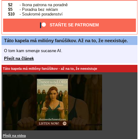
$2
- Ikona patrona na poradně
$5
- Poradna bez reklam
$10
- Soukromé poradenství
STAŇTE SE PATRONEM
Táto kapela má milióny fanúšikov. Až na to, že neexistuje.
O tom kam smeruje sucasne AI.
Přejít na článek
Táto kapela má milióny fanúšikov - až na to, že neexistuje
Přejít na videa