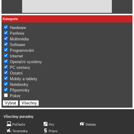
Kategorie
Hardware
Periferie
Multimédia
Software
Programování
Internet
Operační systémy
PC sestavy
Ostatní
Mobily a tablety
Notebooky
Připomínky
Pokec
Všechny poradny
Počítače
Hry
Debaty
Teraristika
Právo