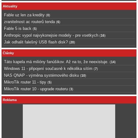
Aktuality
Fable uz len za kredity
(
0
)
zranitelnost ac routerů tenda
(
6
)
Fable 5 is back
(
5
)
Anthropic vypol najvykonejsie modely - pre vsetkych
(
16
)
Jak odhalit falešný USB flash disk?
(
20
)
Články
Táto kapela má milióny fanúšikov. Až na to, že neexistuje.
(
14
)
Windows 11 - připojení současně k několika sítím
(
7
)
NAS QNAP - výměna systémového disku
(
10
)
MikroTik router 11 - tipy
(
5
)
MikroTik router 10 - upgrade routeru
(
3
)
Reklama