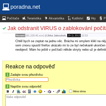
poradna.net
Počítače
Teraristika
Akvaristika
Kutilství
Hry
P
Jak odstranit VIRUS o zablokování počíta
Horami
[91.228.45.xxx]
@
Jirka Jakoubek
,
29.11.2013
22:53
Chtěl bych se zeptat na jednu věc. Brácha mi omylem klikl na něja
sem znovu spustil firefox ukázalo mi to ze byl nečekaně ukončen a
neobjevil. Mám ho ještě v počítači někde skryty nebo už je definit
Reakce na odpověď
1
Zadajte svou přezdívku:
2
Napište svou odpověď:
Mimo téma