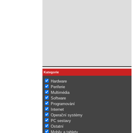
Kategorie
Hardware
Periferie
Multimédia
Software
Programování
Internet
Operační systémy
PC sestavy
Ostatní
Mobily a tablety