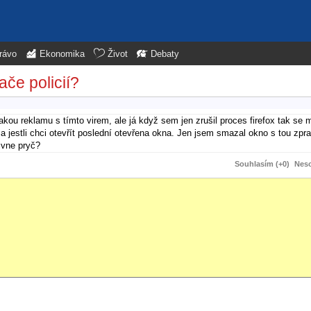
rávo
Ekonomika
Život
Debaty
če policií?
kou reklamu s tímto virem, ale já když sem jen zrušil proces firefox tak se m
 jestli chci otevřít poslední otevřena okna. Jen jsem smazal okno s tou zpra
ivne pryč?
Souhlasím (+0)
Neso