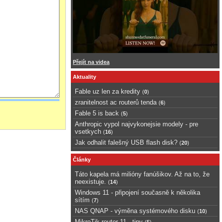
Přejít na videa
Aktuality
Fable uz len za kredity
(
0
)
zranitelnost ac routerů tenda
(
6
)
Fable 5 is back
(
5
)
Anthropic vypol najvykonejsie modely - pre
vsetkych
(
16
)
Jak odhalit falešný USB flash disk?
(
20
)
Články
Táto kapela má milióny fanúšikov. Až na to, že
neexistuje.
(
14
)
Windows 11 - připojení současně k několika
sítím
(
7
)
NAS QNAP - výměna systémového disku
(
10
)
MikroTik router 11 - tipy
(
5
)