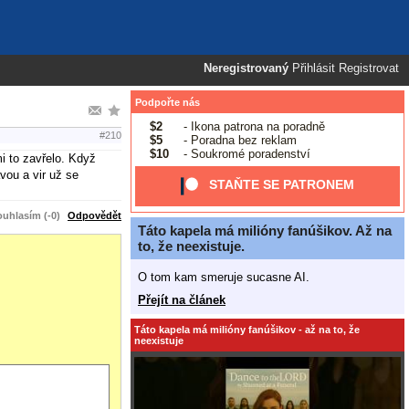
Neregistrovaný
Přihlásit
Registrovat
Podpořte nás
$2
- Ikona patrona na poradně
#210
$5
- Poradna bez reklam
$10
- Soukromé poradenství
i to zavřelo. Když
vou a vir už se
STAŇTE SE PATRONEM
uhlasím (-0)
Odpovědět
Táto kapela má milióny fanúšikov. Až na
to, že neexistuje.
O tom kam smeruje sucasne AI.
Přejít na článek
Táto kapela má milióny fanúšikov - až na to, že
neexistuje