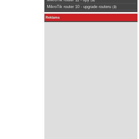
MikroTik router 10 - upgrade routeru
(
3
)
Reklama