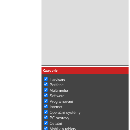
Kategorie
Hardware
Periferie
Multimédia
Software
Programování
Internet
Operační systémy
PC sestavy
Ostatní
Mobily a tablety