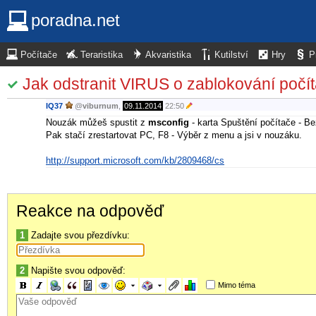
poradna.net
Počítače
Teraristika
Akvaristika
Kutilství
Hry
P
Jak odstranit VIRUS o zablokování počíta
IQ37
@
viburnum
,
09.11.2014
22:50
Nouzák můžeš spustit z
msconfig
- karta Spuštění počítače - B
Pak stačí zrestartovat PC, F8 - Výběr z menu a jsi v nouzáku.
http://support.microsoft.com/kb/2809468/cs
Reakce na odpověď
1
Zadajte svou přezdívku:
2
Napište svou odpověď:
Mimo téma