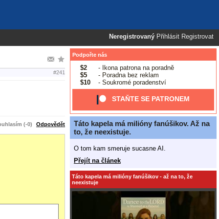
Neregistrovaný
Přihlásit
Registrovat
Podpořte nás
$2
- Ikona patrona na poradně
#241
$5
- Poradna bez reklam
$10
- Soukromé poradenství
STAŇTE SE PATRONEM
Táto kapela má milióny fanúšikov. Až na
uhlasím (-0)
Odpovědět
to, že neexistuje.
O tom kam smeruje sucasne AI.
Přejít na článek
Táto kapela má milióny fanúšikov - až na to, že
neexistuje