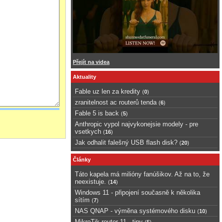
Přejít na videa
Aktuality
Fable uz len za kredity
(
0
)
zranitelnost ac routerů tenda
(
6
)
Fable 5 is back
(
5
)
Anthropic vypol najvykonejsie modely - pre
vsetkych
(
16
)
Jak odhalit falešný USB flash disk?
(
20
)
Články
Táto kapela má milióny fanúšikov. Až na to, že
neexistuje.
(
14
)
Windows 11 - připojení současně k několika
sítím
(
7
)
NAS QNAP - výměna systémového disku
(
10
)
MikroTik router 11 - tipy
(
5
)