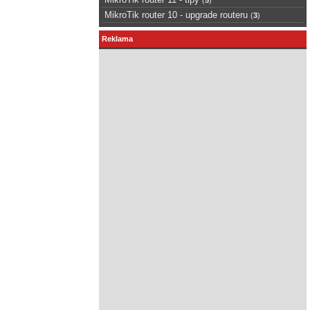
MikroTik router 10 - upgrade routeru
(
3
)
Reklama