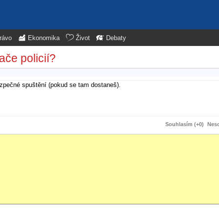
rávo
Ekonomika
Život
Debaty
če policií?
ezpečné spuštění (pokud se tam dostaneš).
Souhlasím (+0)
Neso