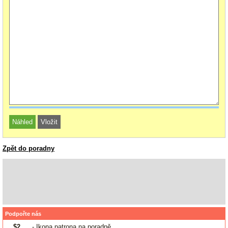
Zpět do poradny
Podpořte nás
$2
- Ikona patrona na poradně