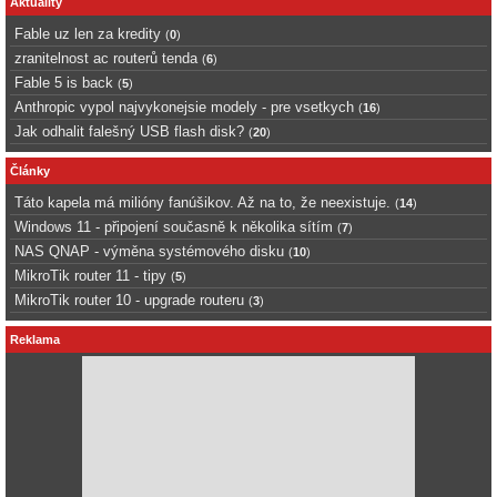
Aktuality
Fable uz len za kredity
(
0
)
zranitelnost ac routerů tenda
(
6
)
Fable 5 is back
(
5
)
Anthropic vypol najvykonejsie modely - pre vsetkych
(
16
)
Jak odhalit falešný USB flash disk?
(
20
)
Články
Táto kapela má milióny fanúšikov. Až na to, že neexistuje.
(
14
)
Windows 11 - připojení současně k několika sítím
(
7
)
NAS QNAP - výměna systémového disku
(
10
)
MikroTik router 11 - tipy
(
5
)
MikroTik router 10 - upgrade routeru
(
3
)
Reklama