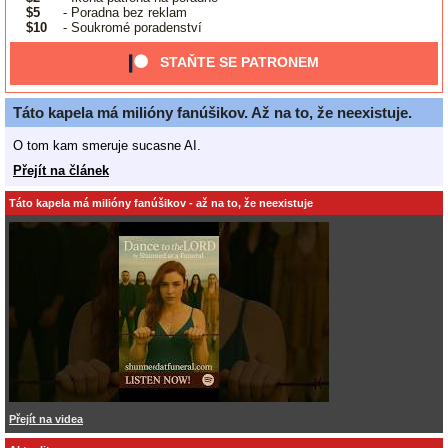
$5
- Poradna bez reklam
$10
- Soukromé poradenství
STAŇTE SE PATRONEM
Táto kapela má milióny fanúšikov. Až na to, že neexistuje.
O tom kam smeruje sucasne AI.
Přejít na článek
Táto kapela má milióny fanúšikov - až na to, že neexistuje
Přejít na videa