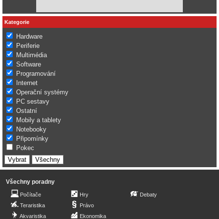
Kategorie
Hardware
Periferie
Multimédia
Software
Programování
Internet
Operační systémy
PC sestavy
Ostatní
Mobily a tablety
Notebooky
Připomínky
Pokec
Všechny poradny
Počítače
Hry
Debaty
Teraristika
Právo
Akvaristika
Ekonomika