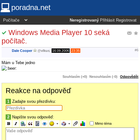
poradna.net
Neregistrovaný
Přihlásit
Registrovat
Windows Media Player 10 seká
počítač.
#6
Dale Cooper
@
vlkus
,
16.09.2006
23:35
Mám u Tebe jedno
Souhlasím (+0)
Nesouhlasím (-0)
Odpovědět
Reakce na odpověď
1
Zadajte svou přezdívku:
2
Napište svou odpověď:
Mimo téma