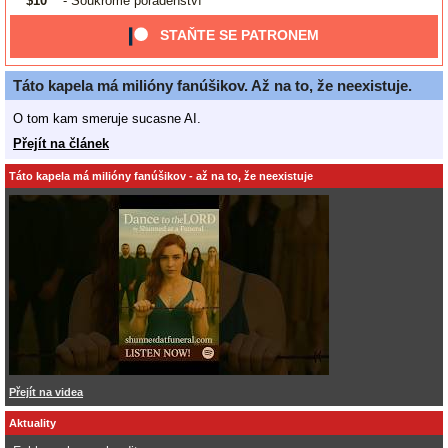
$10
- Soukromé poradenství
STAŇTE SE PATRONEM
Táto kapela má milióny fanúšikov. Až na to, že neexistuje.
O tom kam smeruje sucasne AI.
Přejít na článek
Táto kapela má milióny fanúšikov - až na to, že neexistuje
Přejít na videa
Aktuality