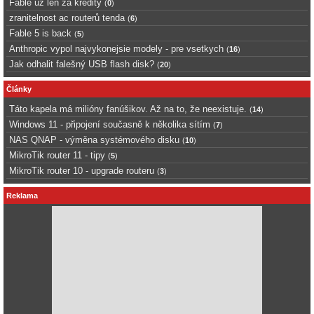
Fable uz len za kredity
(
0
)
zranitelnost ac routerů tenda
(
6
)
Fable 5 is back
(
5
)
Anthropic vypol najvykonejsie modely - pre vsetkych
(
16
)
Jak odhalit falešný USB flash disk?
(
20
)
Články
Táto kapela má milióny fanúšikov. Až na to, že neexistuje.
(
14
)
Windows 11 - připojení současně k několika sítím
(
7
)
NAS QNAP - výměna systémového disku
(
10
)
MikroTik router 11 - tipy
(
5
)
MikroTik router 10 - upgrade routeru
(
3
)
Reklama