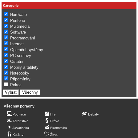
Kategorie
Hardware
Periferie
Multimédia
Software
Programování
Internet
Operační systémy
PC sestavy
Ostatní
Mobily a tablety
Notebooky
Připomínky
Pokec
Všechny poradny
Počítače
Hry
Debaty
Teraristika
Právo
Akvaristika
Ekonomika
Kutilství
Život