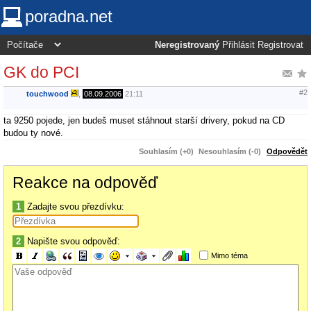
poradna.net
Neregistrovaný
Přihlásit
Registrovat
GK do PCI
#2
touchwood
,
08.09.2006
21:11
ta 9250 pojede, jen budeš muset stáhnout starší drivery, pokud na CD
budou ty nové.
Souhlasím (+0)
Nesouhlasím (-0)
Odpovědět
Reakce na odpověď
1
Zadajte svou přezdívku:
2
Napište svou odpověď:
Mimo téma