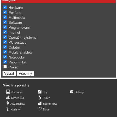
Hardware
Periferie
Multimédia
Software
Programování
Internet
Operační systémy
PC sestavy
Ostatní
Mobily a tablety
Notebooky
Připomínky
Pokec
Všechny poradny
Počítače
Hry
Debaty
Teraristika
Právo
Akvaristika
Ekonomika
Kutilství
Život