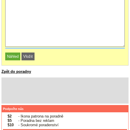
Zpět do poradny
Podpořte nás
$2
- Ikona patrona na poradně
$5
- Poradna bez reklam
$10
- Soukromé poradenství