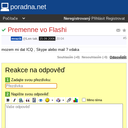
poradna.net
Neregistrovaný
Přihlásit
Registrovat
Premenne vo Flashi
#5
mrazik
@
Len tak
,
15.09.2006
20:04
mozem mi dat ICQ , Skype alebo mail ? vdaka
Souhlasím (+0)
Nesouhlasím (-0)
Odpovědět
Reakce na odpověď
1
Zadajte svou přezdívku:
2
Napište svou odpověď:
Mimo téma