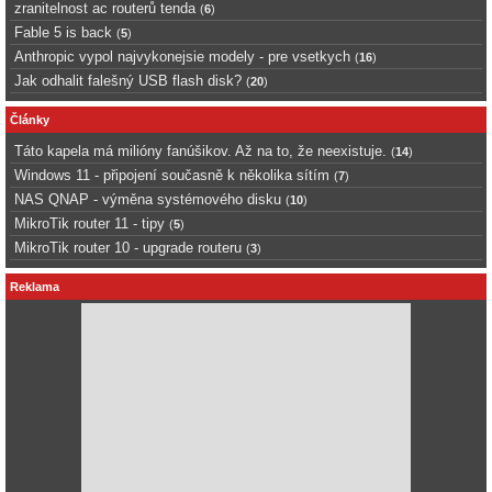
zranitelnost ac routerů tenda
(
6
)
Fable 5 is back
(
5
)
Anthropic vypol najvykonejsie modely - pre vsetkych
(
16
)
Jak odhalit falešný USB flash disk?
(
20
)
Články
Táto kapela má milióny fanúšikov. Až na to, že neexistuje.
(
14
)
Windows 11 - připojení současně k několika sítím
(
7
)
NAS QNAP - výměna systémového disku
(
10
)
MikroTik router 11 - tipy
(
5
)
MikroTik router 10 - upgrade routeru
(
3
)
Reklama