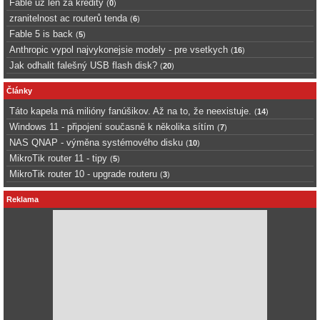
Fable uz len za kredity
(
0
)
zranitelnost ac routerů tenda
(
6
)
Fable 5 is back
(
5
)
Anthropic vypol najvykonejsie modely - pre vsetkych
(
16
)
Jak odhalit falešný USB flash disk?
(
20
)
Články
Táto kapela má milióny fanúšikov. Až na to, že neexistuje.
(
14
)
Windows 11 - připojení současně k několika sítím
(
7
)
NAS QNAP - výměna systémového disku
(
10
)
MikroTik router 11 - tipy
(
5
)
MikroTik router 10 - upgrade routeru
(
3
)
Reklama