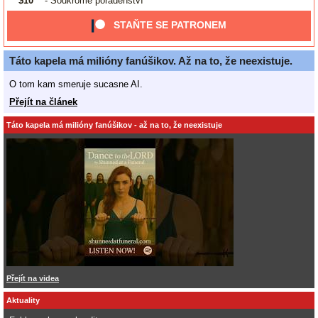
$10
- Soukromé poradenství
STAŇTE SE PATRONEM
Táto kapela má milióny fanúšikov. Až na to, že neexistuje.
O tom kam smeruje sucasne AI.
Přejít na článek
Táto kapela má milióny fanúšikov - až na to, že neexistuje
Přejít na videa
Aktuality