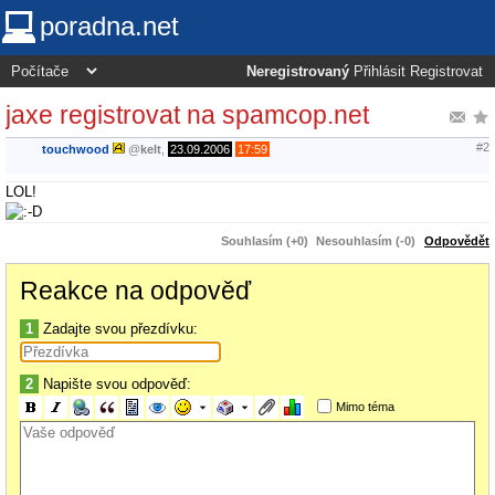
poradna.net
Neregistrovaný
Přihlásit
Registrovat
jaxe registrovat na spamcop.net
#2
touchwood
@
kelt
,
23.09.2006
17:59
LOL!
Souhlasím (+0)
Nesouhlasím (-0)
Odpovědět
Reakce na odpověď
1
Zadajte svou přezdívku:
2
Napište svou odpověď:
Mimo téma