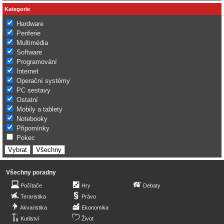
Kategorie
Hardware
Periferie
Multimédia
Software
Programování
Internet
Operační systémy
PC sestavy
Ostatní
Mobily a tablety
Notebooky
Připomínky
Pokec
Všechny poradny
Počítače
Hry
Debaty
Teraristika
Právo
Akvaristika
Ekonomika
Kutilství
Život