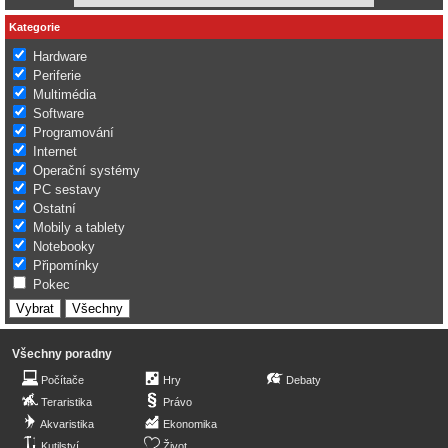
Kategorie
Hardware
Periferie
Multimédia
Software
Programování
Internet
Operační systémy
PC sestavy
Ostatní
Mobily a tablety
Notebooky
Připomínky
Pokec
Všechny poradny
Počítače
Hry
Debaty
Teraristika
Právo
Akvaristika
Ekonomika
Kutilství
Život