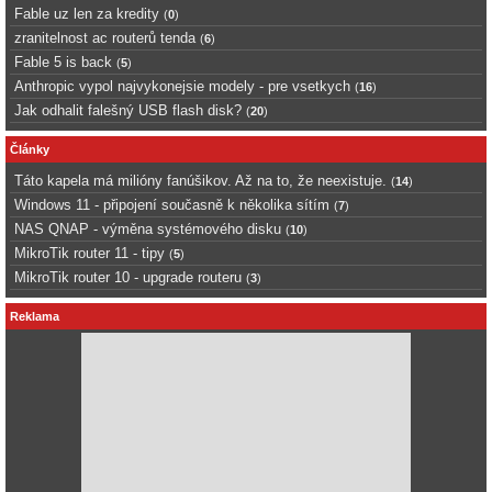
Fable uz len za kredity
(
0
)
zranitelnost ac routerů tenda
(
6
)
Fable 5 is back
(
5
)
Anthropic vypol najvykonejsie modely - pre vsetkych
(
16
)
Jak odhalit falešný USB flash disk?
(
20
)
Články
Táto kapela má milióny fanúšikov. Až na to, že neexistuje.
(
14
)
Windows 11 - připojení současně k několika sítím
(
7
)
NAS QNAP - výměna systémového disku
(
10
)
MikroTik router 11 - tipy
(
5
)
MikroTik router 10 - upgrade routeru
(
3
)
Reklama