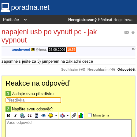
poradna.net
Neregistrovaný
Přihlásit
Registrovat
napajeni usb po vynuti pc - jak
vypnout
#2
touchwood
@
host
,
25.09.2006
19:55
zapomněls ještě za 3) jumperem na základní desce
Souhlasím (+0)
Nesouhlasím (-0)
Odpovědět
Reakce na odpověď
1
Zadajte svou přezdívku:
2
Napište svou odpověď:
Mimo téma