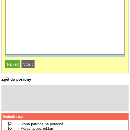
Zpět do poradny
Podpořte nás
$2
- Ikona patrona na poradně
$5
- Poradna bez reklam