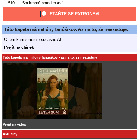
$10
- Soukromé poradenství
STAŇTE SE PATRONEM
Táto kapela má milióny fanúšikov. Až na to, že neexistuje.
O tom kam smeruje sucasne AI.
Přejít na článek
Táto kapela má milióny fanúšikov - až na to, že neexistuje
Přejít na videa
Aktuality