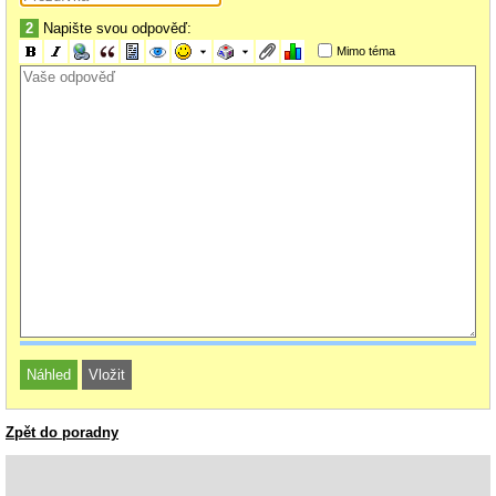
2
Napište svou odpověď:
Mimo téma
Zpět do poradny