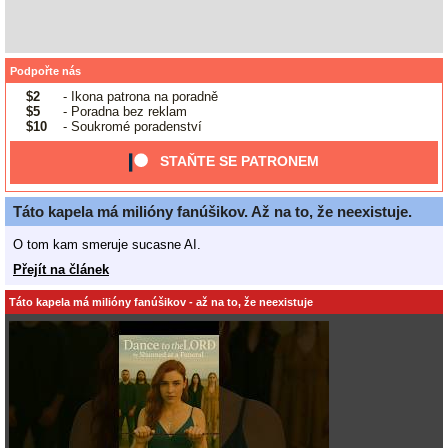
Podpořte nás
$2
- Ikona patrona na poradně
$5
- Poradna bez reklam
$10
- Soukromé poradenství
STAŇTE SE PATRONEM
Táto kapela má milióny fanúšikov. Až na to, že neexistuje.
O tom kam smeruje sucasne AI.
Přejít na článek
Táto kapela má milióny fanúšikov - až na to, že neexistuje