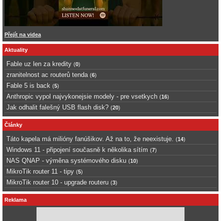
Přejít na videa
Aktuality
Fable uz len za kredity
(
0
)
zranitelnost ac routerů tenda
(
6
)
Fable 5 is back
(
5
)
Anthropic vypol najvykonejsie modely - pre vsetkych
(
16
)
Jak odhalit falešný USB flash disk?
(
20
)
Články
Táto kapela má milióny fanúšikov. Až na to, že neexistuje.
(
14
)
Windows 11 - připojení současně k několika sítím
(
7
)
NAS QNAP - výměna systémového disku
(
10
)
MikroTik router 11 - tipy
(
5
)
MikroTik router 10 - upgrade routeru
(
3
)
Reklama