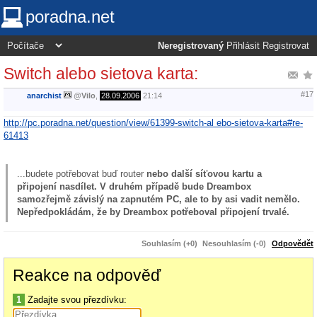
poradna.net
Neregistrovaný
Přihlásit
Registrovat
Switch alebo sietova karta:
#17
anarchist
@
Vilo
,
28.09.2006
21:14
http://pc.poradna.net/question/view/61399-switch-al ebo-sietova-karta#re-
61413
...budete potřebovat buď router
nebo další síťovou kartu a
připojení nasdílet. V druhém případě bude Dreambox
samozřejmě závislý na zapnutém PC, ale to by asi vadit nemělo.
Nepředpokládám, že by Dreambox potřeboval připojení trvalé.
Souhlasím (+0)
Nesouhlasím (-0)
Odpovědět
Reakce na odpověď
1
Zadajte svou přezdívku: