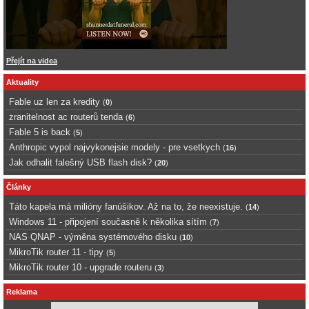
Přejít na videa
Aktuality
Fable uz len za kredity
(
0
)
zranitelnost ac routerů tenda
(
6
)
Fable 5 is back
(
5
)
Anthropic vypol najvykonejsie modely - pre vsetkych
(
16
)
Jak odhalit falešný USB flash disk?
(
20
)
Články
Táto kapela má milióny fanúšikov. Až na to, že neexistuje.
(
14
)
Windows 11 - připojení současně k několika sítím
(
7
)
NAS QNAP - výměna systémového disku
(
10
)
MikroTik router 11 - tipy
(
5
)
MikroTik router 10 - upgrade routeru
(
3
)
Reklama