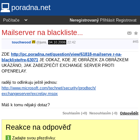
poradna.net
Neregistrovaný
Přihlásit
Registrovat
Mailserver na blackliste...
#45
touchwood
@
juro
,
04.10.2006
22:42
ZDE
http://pc.poradna.net/question/view/61818-mailserve r-na-
blackliste#re-63071
JE ODKAZ, KDE JE OBRÁZEK ZA OBRÁZKEM
UKÁZÁNO, JAK ZABEZPEČIT EXCHANGE SERVER PROTI
OPENRELAY.
raději to odlinkuju ještě jednou:
http://www.microsoft.com/technet/security/prodtech/
exchangeserver/excrelay.mspx
Máš k tomu nějaký dotaz?
Souhlasím (+0)
Nesouhlasím (-0)
Odpovědět
Reakce na odpověď
1
Zadajte svou přezdívku: