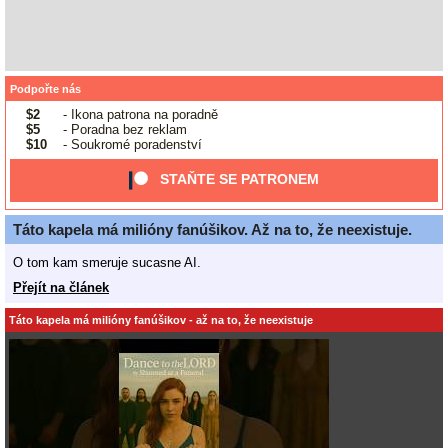
Podpořte nás
$2
- Ikona patrona na poradně
$5
- Poradna bez reklam
$10
- Soukromé poradenství
STAŇTE SE PATRONEM
Táto kapela má milióny fanúšikov. Až na to, že neexistuje.
O tom kam smeruje sucasne AI.
Přejít na článek
Táto kapela má milióny fanúšikov - až na to, že neexistuje