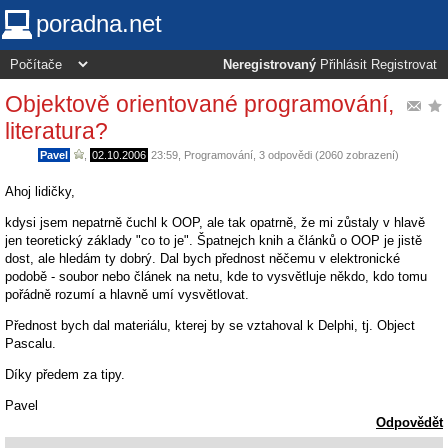
poradna.net
Neregistrovaný
Přihlásit
Registrovat
Objektově orientované programování,
literatura?
Pavel
,
02.10.2006
23:59
,
Programování
, 3 odpovědi (2060 zobrazení)
Ahoj lidičky,
kdysi jsem nepatrně čuchl k OOP, ale tak opatrně, že mi zůstaly v hlavě
jen teoretický základy "co to je". Špatnejch knih a článků o OOP je jistě
dost, ale hledám ty dobrý. Dal bych přednost něčemu v elektronické
podobě - soubor nebo článek na netu, kde to vysvětluje někdo, kdo tomu
pořádně rozumí a hlavně umí vysvětlovat.
Přednost bych dal materiálu, kterej by se vztahoval k Delphi, tj. Object
Pascalu.
Díky předem za tipy.
Pavel
Odpovědět