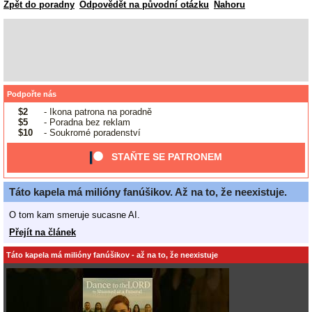
Zpět do poradny
Odpovědět na původní otázku
Nahoru
Podpořte nás
$2
- Ikona patrona na poradně
$5
- Poradna bez reklam
$10
- Soukromé poradenství
STAŇTE SE PATRONEM
Táto kapela má milióny fanúšikov. Až na to, že neexistuje.
O tom kam smeruje sucasne AI.
Přejít na článek
Táto kapela má milióny fanúšikov - až na to, že neexistuje