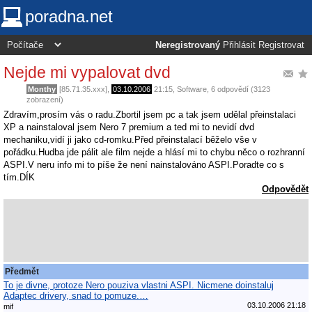
poradna.net
Neregistrovaný
Přihlásit
Registrovat
Nejde mi vypalovat dvd
Monthy
[85.71.35.xxx],
03.10.2006
21:15
,
Software
, 6 odpovědí (3123
zobrazení)
Zdravím,prosím vás o radu.Zbortil jsem pc a tak jsem udělal přeinstalaci
XP a nainstaloval jsem Nero 7 premium a ted mi to nevidí dvd
mechaniku,vidí ji jako cd-romku.Před přeinstalací běželo vše v
pořádku.Hudba jde pálit ale film nejde a hlásí mi to chybu něco o rozhranní
ASPI.V neru info mi to píše že není nainstalováno ASPI.Poradte co s
tím.DÍK
Odpovědět
Předmět
To je divne, protoze Nero pouziva vlastni ASPI. Nicmene doinstaluj
Adaptec drivery, snad to pomuze.…
03.10.2006 21:18
mif