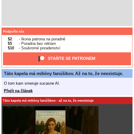
Podpořte nás
$2
- Ikona patrona na poradně
$5
- Poradna bez reklam
$10
- Soukromé poradenství
STAŇTE SE PATRONEM
Táto kapela má milióny fanúšikov. Až na to, že neexistuje.
O tom kam smeruje sucasne AI.
Přejít na článek
Táto kapela má milióny fanúšikov - až na to, že neexistuje