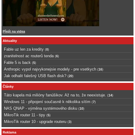
Přejít na videa
Aktuality
Fable uz len za kredity
(
0
)
zranitelnost ac routerů tenda
(
6
)
Fable 5 is back
(
5
)
Anthropic vypol najvykonejsie modely - pre vsetkych
(
16
)
Jak odhalit falešný USB flash disk?
(
20
)
Články
Táto kapela má milióny fanúšikov. Až na to, že neexistuje.
(
14
)
Windows 11 - připojení současně k několika sítím
(
7
)
NAS QNAP - výměna systémového disku
(
10
)
MikroTik router 11 - tipy
(
5
)
MikroTik router 10 - upgrade routeru
(
3
)
Reklama