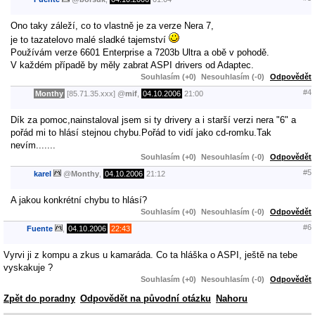
Ono taky záleží, co to vlastně je za verze Nera 7,
je to tazatelovo malé sladké tajemství
Používám verze 6601 Enterprise a 7203b Ultra a obě v pohodě.
V každém případě by měly zabrat ASPI drivers od Adaptec.
Souhlasím (+0)
Nesouhlasím (-0)
Odpovědět
#4
Monthy
[85.71.35.xxx]
@
mif
,
04.10.2006
21:00
Dík za pomoc,nainstaloval jsem si ty drivery a i starší verzi nera "6" a
pořád mi to hlásí stejnou chybu.Pořád to vidí jako cd-romku.Tak
nevím.......
Souhlasím (+0)
Nesouhlasím (-0)
Odpovědět
#5
karel
@
Monthy
,
04.10.2006
21:12
A jakou konkrétní chybu to hlásí?
Souhlasím (+0)
Nesouhlasím (-0)
Odpovědět
#6
Fuente
,
04.10.2006
22:43
Vyrvi ji z kompu a zkus u kamaráda. Co ta hláška o ASPI, ještě na tebe
vyskakuje ?
Souhlasím (+0)
Nesouhlasím (-0)
Odpovědět
Zpět do poradny
Odpovědět na původní otázku
Nahoru