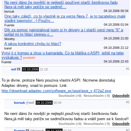
No není dáno že novější je nejlepší,používej starší šestkovou řadu
Nera,já měl taky potíže se sedmič…
04.10.2006 00:34
borsuk
Ono taky záleží, co to vlastně je za verze Nera 7, je to tazatelovo malé
sladké tajemství :-) Použív…
04.10.2006 01:04
Fuente
Dík za pomoc,nainstaloval jsem si ty drivery a i starší verzi nera "6" a
pořád mi to hlásí stejnou c…
04.10.2006 21:00
Monthy
A jakou konkrétní chybu to hlásí?
04.10.2006 21:12
karel
Vyrvi ji z kompu a zkus u kamaráda. Co ta hláška o ASPI, ještě na tebe
vyskakuje ?
poslední
04.10.2006 22:43
Fuente
#1
mif
,
03.10.2006
21:18
To je divne, protoze Nero pouziva vlastni ASPI. Nicmene doinstaluj
Adaptec drivery, snad to pomuze. Link:
http://download.adaptec.com/software_pc/aspi/aspi_v 472a2.exe
Souhlasím (+0)
Nesouhlasím (-0)
Odpovědět
#2
borsuk
@
mif
,
04.10.2006
00:34
No není dáno že novější je nejlepší,používej starší šestkovou řadu
Nera,já měl taky potíže se sedmičkovou řadou a vrátil jsem se k šestce!!
Souhlasím (+0)
Nesouhlasím (-0)
Odpovědět
#3
Fuente
@
borsuk
,
04.10.2006
01:04