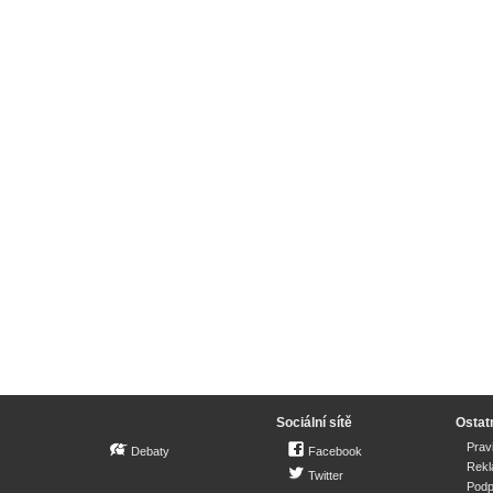
Sociální sítě
Ostat
Prav
Debaty
Facebook
Rek
Twitter
Podp