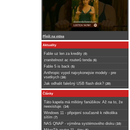
Přejít na videa
Aktuality
Fable uz len za kredity
(
0
)
zranitelnost ac routerů tenda
(
6
)
Fable 5 is back
(
5
)
Anthropic vypol najvykonejsie modely - pre
vsetkych
(
16
)
Jak odhalit falešný USB flash disk?
(
20
)
Články
Táto kapela má milióny fanúšikov. Až na to, že
neexistuje.
(
14
)
Windows 11 - připojení současně k několika
sítím
(
7
)
NAS QNAP - výměna systémového disku
(
10
)
MikroTik router 11 - tipy
(
5
)