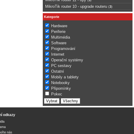
MikroTik router 10 - upgrade routeru
(
3
)
Kategorie
Hardware
Periferie
Multimédia
Software
Programování
Internet
Operační systémy
PC sestavy
Ostatní
Mobily a tablety
Notebooky
Připomínky
Pokec
ní odkazy
idla
lama
ořte nás