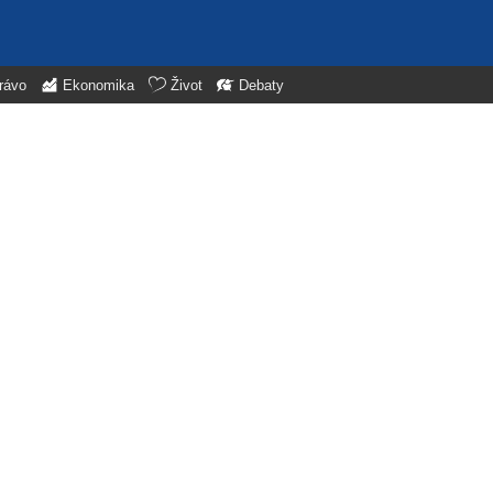
rávo
Ekonomika
Život
Debaty