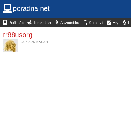
poradna.net
Počítače
Teraristika
Akvaristika
Kutilství
Hry
P
rr88usorg
16.07.2025 10:36:04