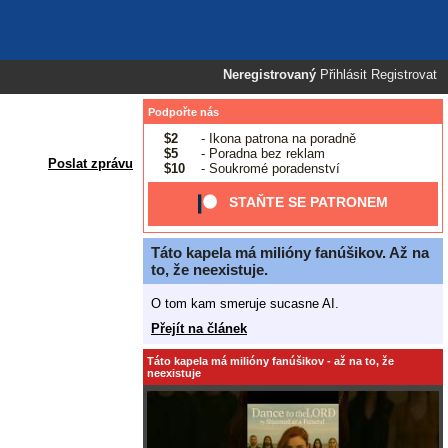
Neregistrovaný
Přihlásit
Registrovat
Podpořte nás
$2
- Ikona patrona na poradně
$5
- Poradna bez reklam
Poslat zprávu
$10
- Soukromé poradenství
STAŇTE SE PATRONEM
Táto kapela má milióny fanúšikov. Až na
to, že neexistuje.
O tom kam smeruje sucasne AI.
Přejít na článek
Táto kapela má milióny fanúšikov - až na to, že
neexistuje