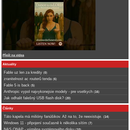
Přejít na videa
Aktuality
Fable uz len za kredity
(
0
)
zranitelnost ac routerů tenda
(
6
)
Fable 5 is back
(
5
)
Anthropic vypol najvykonejsie modely - pre vsetkych
(
16
)
Jak odhalit falešný USB flash disk?
(
20
)
Články
Táto kapela má milióny fanúšikov. Až na to, že neexistuje.
(
14
)
Windows 11 - připojení současně k několika sítím
(
7
)
NAS QNAP - výměna systémového disku
(
10
)