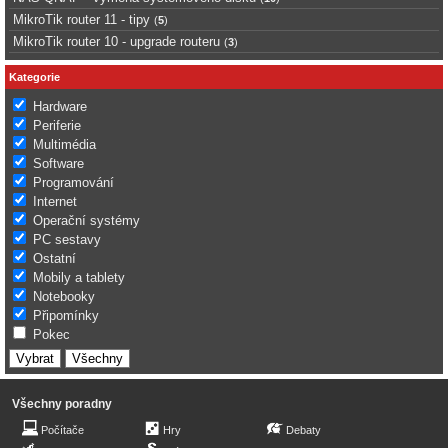
MikroTik router 11 - tipy
(
5
)
MikroTik router 10 - upgrade routeru
(
3
)
Kategorie
Hardware
Periferie
Multimédia
Software
Programování
Internet
Operační systémy
PC sestavy
Ostatní
Mobily a tablety
Notebooky
Připomínky
Pokec
Všechny poradny
Počítače
Hry
Debaty