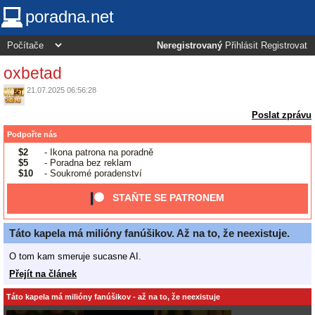
poradna.net
Neregistrovaný
Přihlásit
Registrovat
oxbetad
21.07.2025 06:56:28
Poslat zprávu
Podpořte nás
$2
- Ikona patrona na poradně
$5
- Poradna bez reklam
$10
- Soukromé poradenství
STAŇTE SE PATRONEM
Táto kapela má milióny fanúšikov. Až na to, že neexistuje.
O tom kam smeruje sucasne AI.
Přejít na článek
Táto kapela má milióny fanúšikov - až na to, že neexistuje