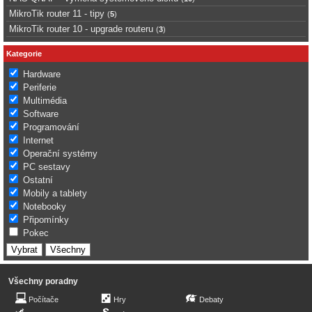
MikroTik router 11 - tipy
(
5
)
MikroTik router 10 - upgrade routeru
(
3
)
Kategorie
Hardware
Periferie
Multimédia
Software
Programování
Internet
Operační systémy
PC sestavy
Ostatní
Mobily a tablety
Notebooky
Připomínky
Pokec
Všechny poradny
Počítače
Hry
Debaty