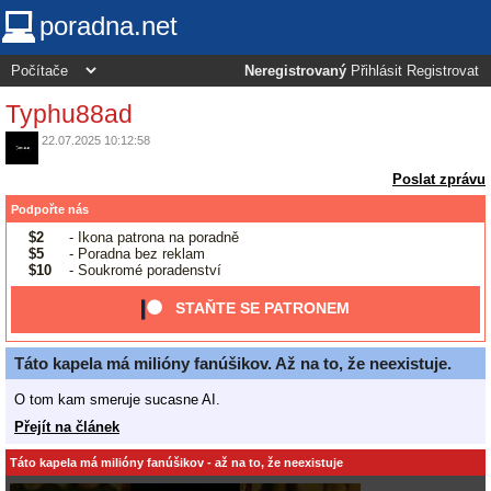
poradna.net
Neregistrovaný
Přihlásit
Registrovat
Typhu88ad
22.07.2025 10:12:58
Poslat zprávu
Podpořte nás
$2
- Ikona patrona na poradně
$5
- Poradna bez reklam
$10
- Soukromé poradenství
STAŇTE SE PATRONEM
Táto kapela má milióny fanúšikov. Až na to, že neexistuje.
O tom kam smeruje sucasne AI.
Přejít na článek
Táto kapela má milióny fanúšikov - až na to, že neexistuje