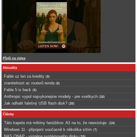
Přejít na videa
Aktuality
Fable uz len za kredity
(
0
)
zranitelnost ac routerů tenda
(
6
)
Fable 5 is back
(
5
)
Anthropic vypol najvykonejsie modely - pre vsetkych
(
16
)
Jak odhalit falešný USB flash disk?
(
20
)
Články
Táto kapela má milióny fanúšikov. Až na to, že neexistuje.
(
14
)
Windows 11 - připojení současně k několika sítím
(
7
)
NAS QNAP - výměna systémového disku
(
10
)