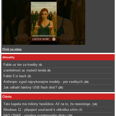
Přejít na videa
Aktuality
Fable uz len za kredity
(
0
)
zranitelnost ac routerů tenda
(
6
)
Fable 5 is back
(
5
)
Anthropic vypol najvykonejsie modely - pre vsetkych
(
16
)
Jak odhalit falešný USB flash disk?
(
20
)
Články
Táto kapela má milióny fanúšikov. Až na to, že neexistuje.
(
14
)
Windows 11 - připojení současně k několika sítím
(
7
)
NAS QNAP - výměna systémového disku
(
10
)