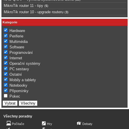
MikroTik router 11 - tipy
(
5
)
MikroTik router 10 - upgrade routeru
(
3
)
Kategorie
Hardware
Periferie
Multimédia
Software
Programování
Internet
Operační systémy
PC sestavy
Ostatní
Mobily a tablety
Notebooky
Připomínky
Pokec
Všechny poradny
Počítače
Hry
Debaty