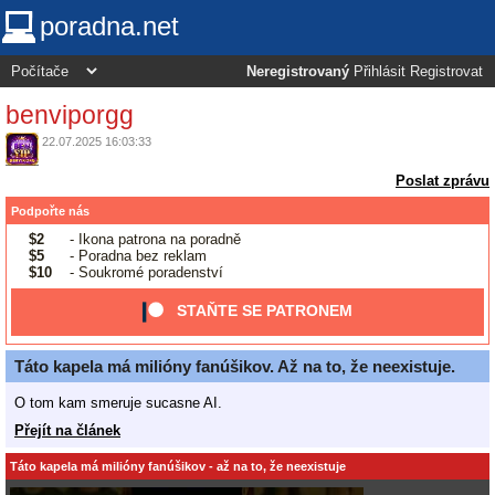
poradna.net
Neregistrovaný
Přihlásit
Registrovat
benviporgg
22.07.2025 16:03:33
Poslat zprávu
Podpořte nás
$2
- Ikona patrona na poradně
$5
- Poradna bez reklam
$10
- Soukromé poradenství
STAŇTE SE PATRONEM
Táto kapela má milióny fanúšikov. Až na to, že neexistuje.
O tom kam smeruje sucasne AI.
Přejít na článek
Táto kapela má milióny fanúšikov - až na to, že neexistuje