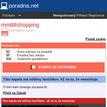
poradna.net
Neregistrovaný
Přihlásit
Registrovat
mm88shopping
24.07.2025 07:13:53
Poslat zprávu
Podpořte nás
$2
- Ikona patrona na poradně
$5
- Poradna bez reklam
$10
- Soukromé poradenství
STAŇTE SE PATRONEM
Táto kapela má milióny fanúšikov. Až na to, že neexistuje.
O tom kam smeruje sucasne AI.
Přejít na článek
Táto kapela má milióny fanúšikov - až na to, že neexistuje