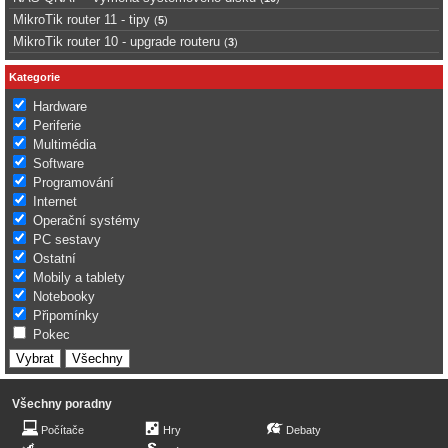
MikroTik router 11 - tipy
(
5
)
MikroTik router 10 - upgrade routeru
(
3
)
Kategorie
Hardware
Periferie
Multimédia
Software
Programování
Internet
Operační systémy
PC sestavy
Ostatní
Mobily a tablety
Notebooky
Připomínky
Pokec
Všechny poradny
Počítače
Hry
Debaty