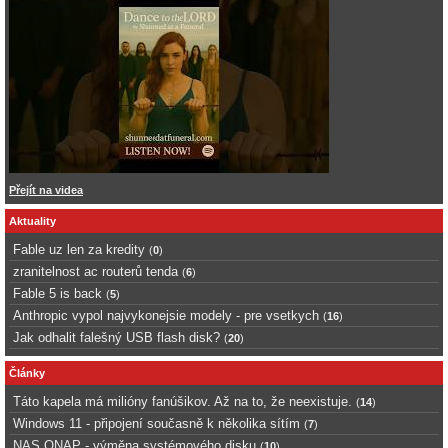
Přejít na videa
Aktuality
Fable uz len za kredity
(
0
)
zranitelnost ac routerů tenda
(
6
)
Fable 5 is back
(
5
)
Anthropic vypol najvykonejsie modely - pre vsetkych
(
16
)
Jak odhalit falešný USB flash disk?
(
20
)
Články
Táto kapela má milióny fanúšikov. Až na to, že neexistuje.
(
14
)
Windows 11 - připojení současně k několika sítím
(
7
)
NAS QNAP - výměna systémového disku
(
10
)