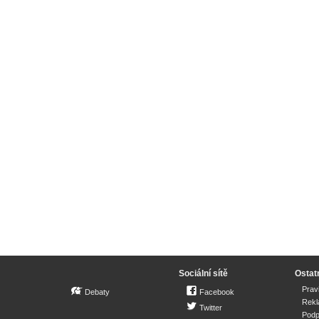
Sociální sítě
Ostat
Prav
Debaty
Facebook
Rek
Twitter
Podp