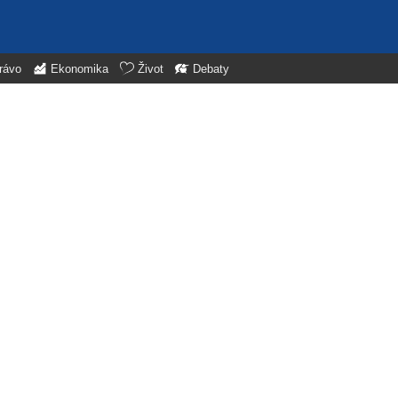
rávo
Ekonomika
Život
Debaty