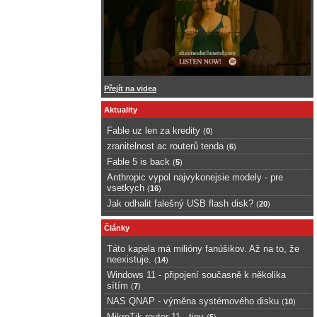
Přejít na videa
Aktuality
Fable uz len za kredity
(
0
)
zranitelnost ac routerů tenda
(
6
)
Fable 5 is back
(
5
)
Anthropic vypol najvykonejsie modely - pre
vsetkych
(
16
)
Jak odhalit falešný USB flash disk?
(
20
)
Články
Táto kapela má milióny fanúšikov. Až na to, že
neexistuje.
(
14
)
Windows 11 - připojení současně k několika
sítím
(
7
)
NAS QNAP - výměna systémového disku
(
10
)
MikroTik router 11 - tipy
(
5
)