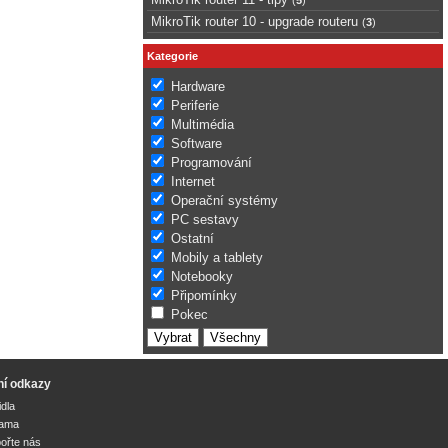
MikroTik router 10 - upgrade routeru
(
3
)
Kategorie
Hardware
Periferie
Multimédia
Software
Programování
Internet
Operační systémy
PC sestavy
Ostatní
Mobily a tablety
Notebooky
Připomínky
Pokec
ní odkazy
idla
lama
ořte nás