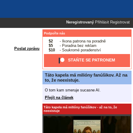
Neregistrovaný
Přihlásit
Registrovat
Podpořte nás
$2
- Ikona patrona na poradně
$5
- Poradna bez reklam
Poslat zprávu
$10
- Soukromé poradenství
STAŇTE SE PATRONEM
Táto kapela má milióny fanúšikov. Až na
to, že neexistuje.
O tom kam smeruje sucasne AI.
Přejít na článek
Táto kapela má milióny fanúšikov - až na to, že
neexistuje