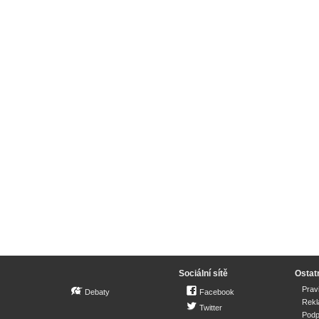
Sociální sítě
Ostat
Prav
Debaty
Facebook
Rek
Twitter
Podp