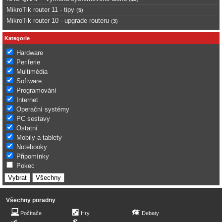
MikroTik router 11 - tipy
(
5
)
MikroTik router 10 - upgrade routeru
(
3
)
Kategorie
Hardware
Periferie
Multimédia
Software
Programování
Internet
Operační systémy
PC sestavy
Ostatní
Mobily a tablety
Notebooky
Připomínky
Pokec
Všechny poradny
Počítače
Hry
Debaty