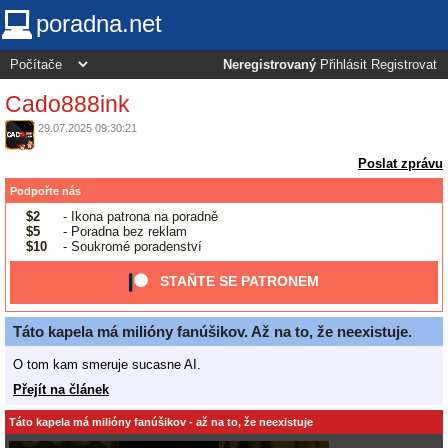
poradna.net
Neregistrovaný
Přihlásit
Registrovat
Cado888ink
29.07.2025 09:30:21
Poslat zprávu
Podpořte nás
$2
- Ikona patrona na poradně
$5
- Poradna bez reklam
$10
- Soukromé poradenství
STAŇTE SE PATRONEM
Táto kapela má milióny fanúšikov. Až na to, že neexistuje.
O tom kam smeruje sucasne AI.
Přejít na článek
Táto kapela má milióny fanúšikov - až na to, že neexistuje