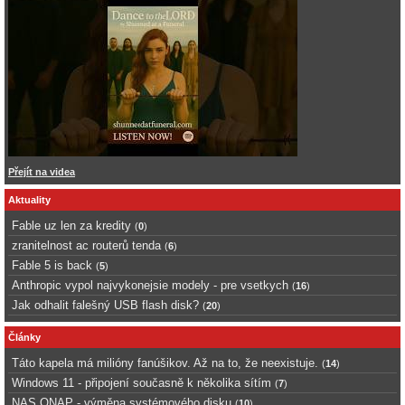
Přejít na videa
Aktuality
Fable uz len za kredity
(
0
)
zranitelnost ac routerů tenda
(
6
)
Fable 5 is back
(
5
)
Anthropic vypol najvykonejsie modely - pre vsetkych
(
16
)
Jak odhalit falešný USB flash disk?
(
20
)
Články
Táto kapela má milióny fanúšikov. Až na to, že neexistuje.
(
14
)
Windows 11 - připojení současně k několika sítím
(
7
)
NAS QNAP - výměna systémového disku
(
10
)