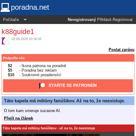
poradna.net
Neregistrovaný
Přihlásit
Registrovat
k88guide1
02.08.2025 10:30:45
Poslat zprávu
Podpořte nás
$2
- Ikona patrona na poradně
$5
- Poradna bez reklam
$10
- Soukromé poradenství
STAŇTE SE PATRONEM
Táto kapela má milióny fanúšikov. Až na to, že neexistuje.
O tom kam smeruje sucasne AI.
Přejít na článek
Táto kapela má milióny fanúšikov - až na to, že neexistuje