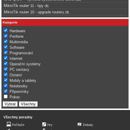
MikroTik router 11 - tipy
(
5
)
MikroTik router 10 - upgrade routeru
(
3
)
Kategorie
Hardware
Periferie
Multimédia
Software
Programování
Internet
Operační systémy
PC sestavy
Ostatní
Mobily a tablety
Notebooky
Připomínky
Pokec
Všechny poradny
Počítače
Hry
Debaty