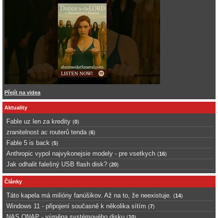
Přejít na videa
Aktuality
Fable uz len za kredity
(
0
)
zranitelnost ac routerů tenda
(
6
)
Fable 5 is back
(
5
)
Anthropic vypol najvykonejsie modely - pre vsetkych
(
16
)
Jak odhalit falešný USB flash disk?
(
20
)
Články
Táto kapela má milióny fanúšikov. Až na to, že neexistuje.
(
14
)
Windows 11 - připojení současně k několika sítím
(
7
)
NAS QNAP - výměna systémového disku
(
10
)