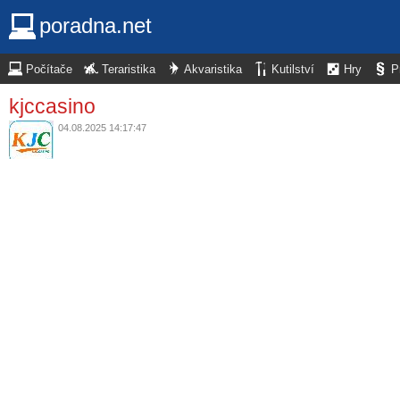
poradna.net
Počítače
Teraristika
Akvaristika
Kutilství
Hry
P
kjccasino
04.08.2025 14:17:47