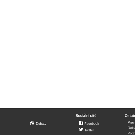
Sociální sítě
Ostat
Prav
Debaty
Facebook
Rek
Twitter
Podp