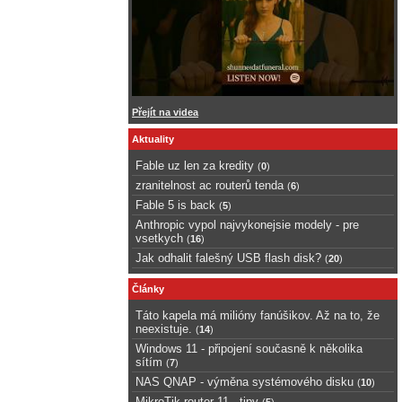
Přejít na videa
Aktuality
Fable uz len za kredity
(
0
)
zranitelnost ac routerů tenda
(
6
)
Fable 5 is back
(
5
)
Anthropic vypol najvykonejsie modely - pre
vsetkych
(
16
)
Jak odhalit falešný USB flash disk?
(
20
)
Články
Táto kapela má milióny fanúšikov. Až na to, že
neexistuje.
(
14
)
Windows 11 - připojení současně k několika
sítím
(
7
)
NAS QNAP - výměna systémového disku
(
10
)
MikroTik router 11 - tipy
(
5
)