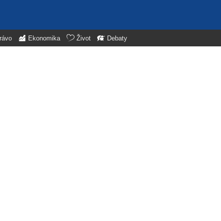
rávo
Ekonomika
Život
Debaty