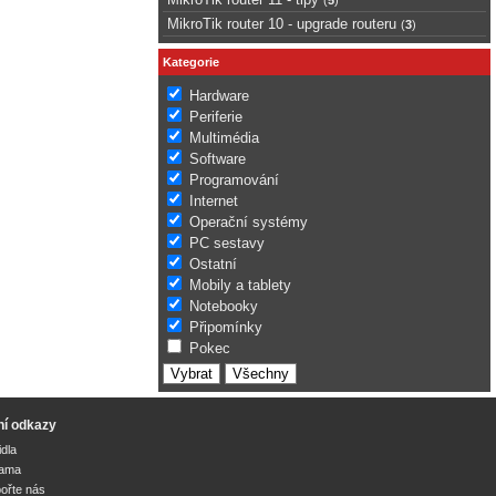
MikroTik router 10 - upgrade routeru
(
3
)
Kategorie
Hardware
Periferie
Multimédia
Software
Programování
Internet
Operační systémy
PC sestavy
Ostatní
Mobily a tablety
Notebooky
Připomínky
Pokec
ní odkazy
idla
lama
ořte nás