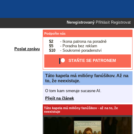
Neregistrovaný
Přihlásit
Registrovat
Podpořte nás
$2
- Ikona patrona na poradně
$5
- Poradna bez reklam
Poslat zprávu
$10
- Soukromé poradenství
STAŇTE SE PATRONEM
Táto kapela má milióny fanúšikov. Až na
to, že neexistuje.
O tom kam smeruje sucasne AI.
Přejít na článek
Táto kapela má milióny fanúšikov - až na to, že
neexistuje