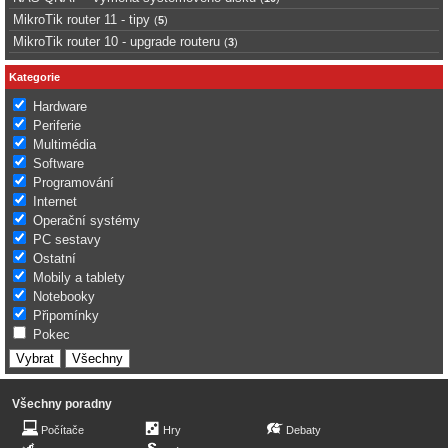
MikroTik router 11 - tipy
(
5
)
MikroTik router 10 - upgrade routeru
(
3
)
Kategorie
Hardware
Periferie
Multimédia
Software
Programování
Internet
Operační systémy
PC sestavy
Ostatní
Mobily a tablety
Notebooky
Připomínky
Pokec
Všechny poradny
Počítače
Hry
Debaty