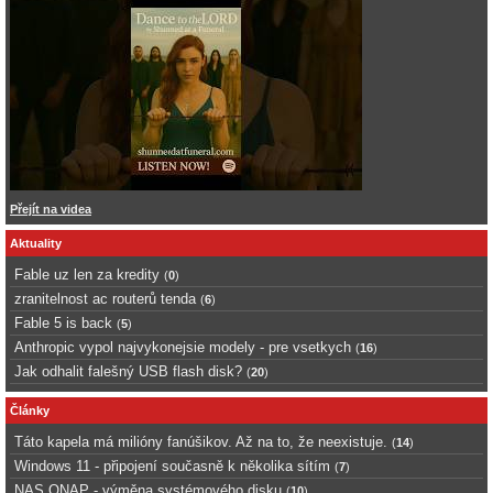
Přejít na videa
Aktuality
Fable uz len za kredity
(
0
)
zranitelnost ac routerů tenda
(
6
)
Fable 5 is back
(
5
)
Anthropic vypol najvykonejsie modely - pre vsetkych
(
16
)
Jak odhalit falešný USB flash disk?
(
20
)
Články
Táto kapela má milióny fanúšikov. Až na to, že neexistuje.
(
14
)
Windows 11 - připojení současně k několika sítím
(
7
)
NAS QNAP - výměna systémového disku
(
10
)