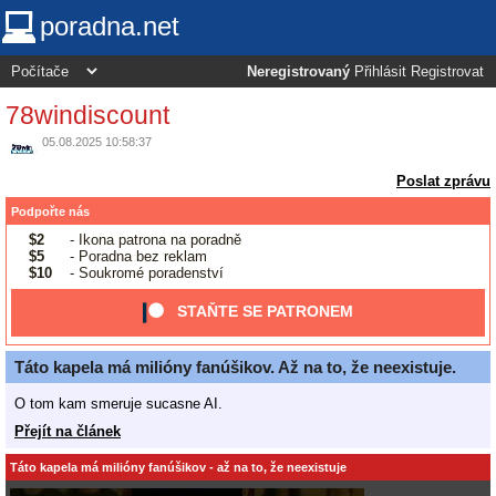
poradna.net
Neregistrovaný
Přihlásit
Registrovat
78windiscount
05.08.2025 10:58:37
Poslat zprávu
Podpořte nás
$2
- Ikona patrona na poradně
$5
- Poradna bez reklam
$10
- Soukromé poradenství
STAŇTE SE PATRONEM
Táto kapela má milióny fanúšikov. Až na to, že neexistuje.
O tom kam smeruje sucasne AI.
Přejít na článek
Táto kapela má milióny fanúšikov - až na to, že neexistuje